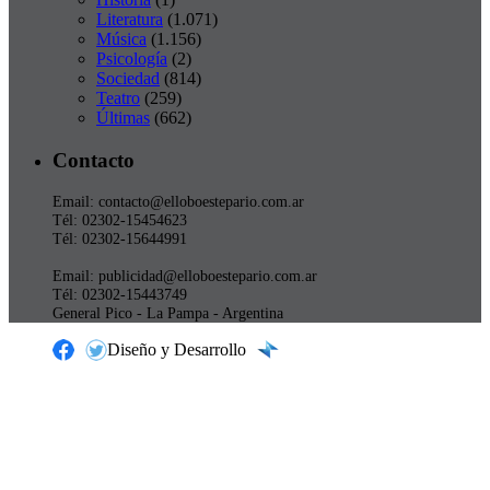
Literatura
(1.071)
Música
(1.156)
Psicología
(2)
Sociedad
(814)
Teatro
(259)
Últimas
(662)
Contacto
Email: contacto@elloboestepario.com.ar
Tél: 02302-15454623
Tél: 02302-15644991
Email: publicidad@elloboestepario.com.ar
Tél: 02302-15443749
General Pico - La Pampa - Argentina
Diseño y Desarrollo