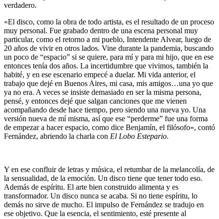
verdadero.
«El disco, como la obra de todo artista, es el resultado de un proceso
muy personal. Fue grabado dentro de una escena personal muy
particular, como el retorno a mi pueblo, Intendente Alvear, luego de
20 años de vivir en otros lados. Vine durante la pandemia, buscando
un poco de “espacio” si se quiere, para mí y para mi hijo, que en ese
entonces tenía dos años. La incertidumbre que vivimos, también la
habité, y en ese escenario empecé a duelar. Mi vida anterior, el
trabajo que dejé en Buenos Aires, mi casa, mis amigos…una yo que
ya no era. A veces se insiste demasiado en ser la misma persona,
pensé, y entonces dejé que salgan canciones que me vienen
acompañando desde hace tiempo, pero siendo una nueva yo. Una
versión nueva de mí misma, así que ese “perderme” fue una forma
de empezar a hacer espacio, como dice Benjamín, el filósofo», contó
Fernández, abriendo la charla con
El Lobo Estepario
.
Y en ese confluir de letras y música, el retumbar de la melancolía, de
la sensualidad, de la emoción. Un disco tiene que tener todo eso.
Además de espíritu. El arte bien construido alimenta y es
transformador. Un disco nunca se acaba. Si no tiene espíritu, lo
demás no sirve de mucho. El impulso de Fernández se tradujo en
ese objetivo. Que la esencia, el sentimiento, esté presente al