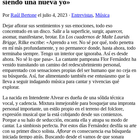
siendo una nueva yo»
Por
Raúl Bertone
el
julio 4, 2023
·
Entrevistas
,
Música
Dejar aflorar sus sentimientos y sus emociones, todo eso
concentrado en un disco. Salir a la superficie, surgir, aparecer,
asomar, manifestarse, brotar. En
Los cuadernos de Malte Laurids
Brigge
, Rilke escribe: «Aprendo a ver. No sé por qué, todo penetra
en mí más profundamente, y no permanece donde, hasta ahora, todo
terminaba siempre. Tengo un interior que ignoraba. Así es desde
ahora. No sé lo que pasa». La cantante pampeana Flor Fernández ha
venido transitando un camino del redescubrimiento personal,
emparentado con sensaciones propias del ser humano que no ceja en
su búsqueda. Así, fue alimentando también ese entusiasmo que la
lleva a seguir indagando música para cantar y vivencias qué
explorar.
La nacida en Intendente Alvear es dueña de una sólida técnica
vocal, y cadencia. Mixtura inmejorable para bosquejar una impronta
personal importante, un estilo propio en el terreno del folclore,
expresión musical que la está cobijando desde sus comienzos.
Porque a su halo de seducción, encanta ella y atrapa su modo de
cantar. La simbiosis perfecta. Por estos días Fernández desfila su arte
con su primer disco solista.
Aflorar
es consecuencia esa búsqueda
iniciada tiempo atrás. Buscando desde el vamos de que sonara