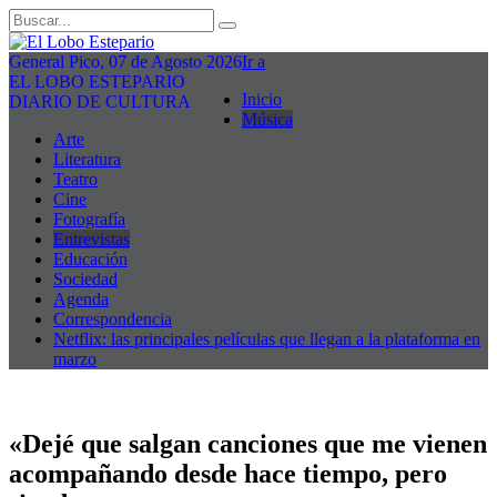
General Pico, 07 de Agosto 2026
Ir a
EL LOBO ESTEPARIO
Inicio
DIARIO DE CULTURA
Música
Arte
Literatura
Teatro
Cine
Fotografía
Entrevistas
Educación
Sociedad
Agenda
Correspondencia
Netflix: las principales películas que llegan a la plataforma en
marzo
«Dejé que salgan canciones que me vienen
acompañando desde hace tiempo, pero