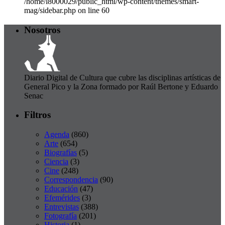
/home/l8000029/public_html/wp-content/themes/smart-
mag/sidebar.php on line 60
Nosotros
Diario Digital de Cultura que cubre las disciplinas artísticas de
General Pico y la Zona formado por Raúl Bertone y Eduardo
Senac
Filtros
Agenda
(860)
Arte
(654)
Biografías
(5)
Ciencia
(3)
Cine
(248)
Correspondencia
(90)
Educación
(47)
Efemérides
(3)
Entrevistas
(388)
Fotografía
(201)
Historia
(1)