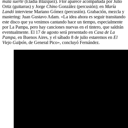
mala suerte
(Eladia Blázquez). Flor aparece acompañada por Julio
Ortiz (guitarras) y Jorge
Chino
González (percusión); en
María
Landó
interviene Mariano Gómez (percusión). Grabación, mezcla y
mastering: Juan Gustavo Adam. «La idea ahora es seguir transitando
este disco que ya venimos cantando hace un tiempo, especialmente
por La Pampa, pero hay canciones nuevas en el tintero, que saldrán
eventualmente. El 17 de agosto será presentado en
Casa de La
Pampa
, en Buenos Aires, y el sábado 8 de julio estaremos en
El
Viejo Galpón
, de General Pico», concluyó Fernández.