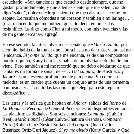
escucharlo. «Son canciones que escucho desde siempre, que me
gustan profundamente, y que además siento que me salen, cuando
digo “salen”, quiero decir que siento que me calzan, casi como un
zapato. Le resultan cómodas a mi corazón y también a mi laringe…
(risas). Dicen lo que me hubiera gustado decir, entonces las
resignifico, las digo como Flor, a mi modo, con mis vivencias y las
de mi gente cercana», agregó.
En ese sentido, la artista alvearense señaló que «
María Landó
, por
ejemplo, habla de la mujer que labura hasta no dar más, y aún así no
le alcanza.
Si yo me olvido
, que me encanta, es de una compositora
puertorriqueña, Kany García, y habla de no olvidarse de dónde uno
viene. Pero también a mí me recordó que no debo olvidarme de que
cantar es mi forma de sanar, de ser…
Del conjuro
, de Bustriazo y
Jaquez, es una escena profundamente pampeana. Su color, su
melodía, es un cuadro que cuenta un conjuro antes de una tormenta
pampeana, y así con todas las obras que elegí para este registro
discográfico».
Las letras y la música que habitan en
Aflorar
, salidas del
horno
de
La Hoguera Records
de General Pico, ya están disponibles en todas
las plataformas digitales. Son seis canciones:
La magia
(Galván
Real),
María Landó
(César Calvo/Chabuca Granda),
Comadre
Dora
(Rubén Cruz/Néstor Soria),
Del conjuro
(Juan Carlos
Bustriazo Ortiz/Guri Jáquez),
Si yo me olvido
(Kany García) y
Qué