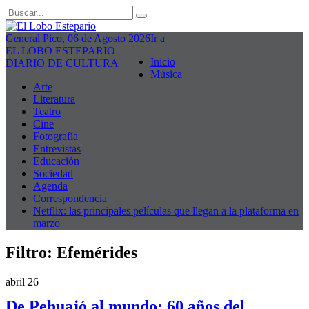
General Pico, 06 de Agosto 2026
Ir a
EL LOBO ESTEPARIO
Inicio
DIARIO DE CULTURA
Música
Arte
Literatura
Teatro
Cine
Fotografía
Entrevistas
Educación
Sociedad
Agenda
Correspondencia
Netflix: las principales películas que llegan a la plataforma en
marzo
Filtro:
Efemérides
abril 26
De Pehuajó al mundo: 60 años del