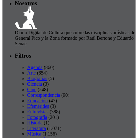
Nosotros
Diario Digital de Cultura que cubre las disciplinas artísticas de
General Pico y la Zona formado por Raúl Bertone y Eduardo
Senac
Filtros
Agenda
(860)
Arte
(654)
Biografías
(5)
Ciencia
(3)
Cine
(248)
Correspondencia
(90)
Educación
(47)
Efemérides
(3)
Entrevistas
(388)
Fotografía
(201)
Historia
(1)
Literatura
(1.071)
Música
(1.156)