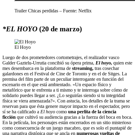
Trailer Chicas perdidas – Fuente: Netflix
*EL HOYO
(20 de marzo)
El Hoyo
Luego de dos prometedores cortometrajes, el realizador vasco
Galder Gaztelu-Urrutia concibió su ópera prima,
El hoyo,
quien este
mes desembarca en la plataforma de
streaming,
tras cosechar
galardones en el Festival de Cine de Toronto y en el de Sitges. La
premisa del film parte de un peculiar interrogante en función del
escenario en el que está ambientado. «Un espacio físico y
metafórico que te enfrenta a ti mismo y te interroga sobre cómo de
solidario puedes llegar a ser. ¿Lo seguirías siendo si tu integridad
física se viera amenazada?». Con astucia, los detalles de la trama se
reservan para que ésta genere mayor impacto en el espectador, pero
sí se ha calificado a
El hoyo
como
una perlita de la ciencia
ficción
que cultivó su audiencia gracias a la fuerza del boca en boca.
En la película, los personajes están encerrados en un sitio misterioso
como consecuencia de un juego macabro, que es solo el puntapié de
una narrativa distópica que se ancla en
numerosas vueltas de