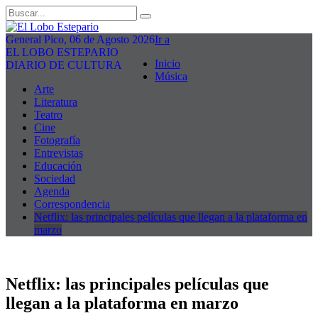
General Pico, 06 de Agosto 2026
Ir a
EL LOBO ESTEPARIO
Inicio
DIARIO DE CULTURA
Música
Arte
Literatura
Teatro
Cine
Fotografía
Entrevistas
Educación
Sociedad
Agenda
Correspondencia
Netflix: las principales películas que llegan a la plataforma en
marzo
Netflix: las principales películas que
llegan a la plataforma en marzo