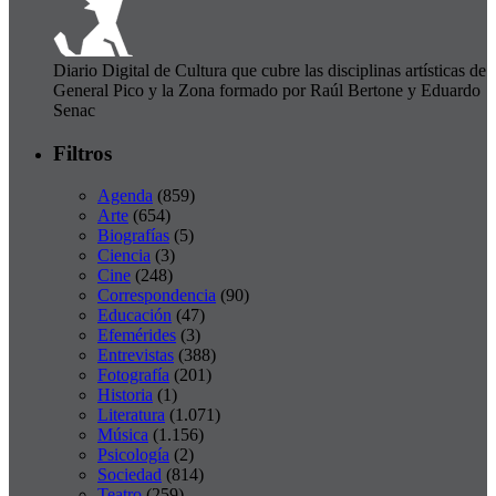
Diario Digital de Cultura que cubre las disciplinas artísticas de
General Pico y la Zona formado por Raúl Bertone y Eduardo
Senac
Filtros
Agenda
(859)
Arte
(654)
Biografías
(5)
Ciencia
(3)
Cine
(248)
Correspondencia
(90)
Educación
(47)
Efemérides
(3)
Entrevistas
(388)
Fotografía
(201)
Historia
(1)
Literatura
(1.071)
Música
(1.156)
Psicología
(2)
Sociedad
(814)
Teatro
(259)