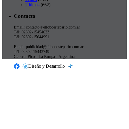
Últimas
(662)
Contacto
Email: contacto@elloboestepario.com.ar
Tél: 02302-15454623
Tél: 02302-15644991
Email: publicidad@elloboestepario.com.ar
Tél: 02302-15443749
General Pico - La Pampa - Argentina
Diseño y Desarrollo