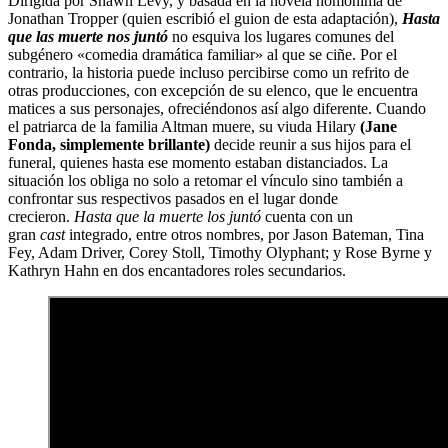
Dirigida por Shawn Levy, y basada en la novela homónima de
Jonathan Tropper (quien escribió el guion de esta adaptación),
Hasta
que las muerte nos juntó
no esquiva los lugares comunes del
subgénero «comedia dramática familiar» al que se ciñe. Por el
contrario, la historia puede incluso percibirse como un refrito de
otras producciones, con excepción de su elenco, que le encuentra
matices a sus personajes, ofreciéndonos así algo diferente. Cuando
el patriarca de la familia Altman muere, su viuda Hilary
(Jane
Fonda, simplemente brillante)
decide reunir a sus hijos para el
funeral, quienes hasta ese momento estaban distanciados. La
situación los obliga no solo a retomar el vínculo sino también a
confrontar sus respectivos pasados en el lugar donde
crecieron.
Hasta que la muerte los juntó
cuenta con un
gran
cast
integrado, entre otros nombres, por Jason Bateman, Tina
Fey, Adam Driver, Corey Stoll, Timothy Olyphant; y Rose Byrne y
Kathryn Hahn en dos encantadores roles secundarios.