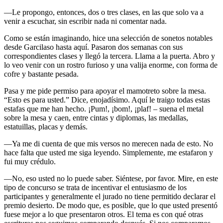
—Le propongo, entonces, dos o tres clases, en las que solo va a
venir a escuchar, sin escribir nada ni comentar nada.
Como se están imaginando, hice una selección de sonetos notables
desde Garcilaso hasta aquí. Pasaron dos semanas con sus
correspondientes clases y llegó la tercera. Llama a la puerta. Abro y
lo veo venir con un rostro furioso y una valija enorme, con forma de
cofre y bastante pesada.
Pasa y me pide permiso para apoyar el mamotreto sobre la mesa.
“Esto es para usted.” Dice, enojadísimo. Aquí le traigo todas estas
estafas que me han hecho. ¡Pum!, ¡bom!, ¡plaf! – suena el metal
sobre la mesa y caen, entre cintas y diplomas, las medallas,
estatuillas, placas y demás.
—Ya me di cuenta de que mis versos no merecen nada de esto. No
hace falta que usted me siga leyendo. Simplemente, me estafaron y
fui muy crédulo.
—No, eso usted no lo puede saber. Siéntese, por favor. Mire, en este
tipo de concurso se trata de incentivar el entusiasmo de los
participantes y generalmente el jurado no tiene permitido declarar el
premio desierto. De modo que, es posible, que lo que usted presentó
fuese mejor a lo que presentaron otros. El tema es con qué otras