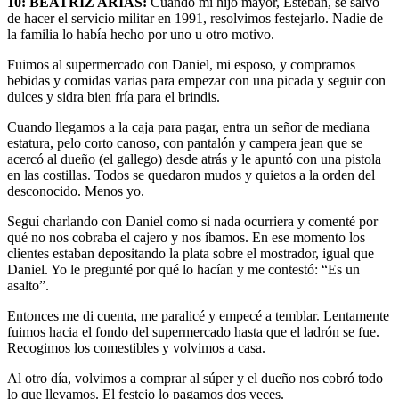
10:
BEATRIZ ARIAS:
Cuando mi hijo mayor, Esteban, se salvó
de hacer el servicio militar en 1991, resolvimos festejarlo. Nadie de
la familia lo había hecho por uno u otro motivo.
Fuimos al supermercado con Daniel, mi esposo, y compramos
bebidas y comidas varias para empezar con una picada y seguir con
dulces y sidra bien fría para el brindis.
Cuando llegamos a la caja para pagar, entra un señor de mediana
estatura, pelo corto canoso, con pantalón y campera jean que se
acercó al dueño (el gallego) desde atrás y le apuntó con una pistola
en las costillas. Todos se quedaron mudos y quietos a la orden del
desconocido. Menos yo.
Seguí charlando con Daniel como si nada ocurriera y comenté por
qué no nos cobraba el cajero y nos íbamos. En ese momento los
clientes estaban depositando la plata sobre el mostrador, igual que
Daniel. Yo le pregunté por qué lo hacían y me contestó: “Es un
asalto”.
Entonces me di cuenta, me paralicé y empecé a temblar. Lentamente
fuimos hacia el fondo del supermercado hasta que el ladrón se fue.
Recogimos los comestibles y volvimos a casa.
Al otro día, volvimos a comprar al súper y el dueño nos cobró todo
lo que llevamos. El festejo lo pagamos dos veces.