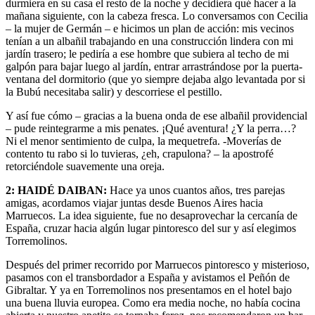
durmiera en su casa el resto de la noche y decidiera qué hacer a la
mañana siguiente, con la cabeza fresca. Lo conversamos con Cecilia
– la mujer de Germán – e hicimos un plan de acción: mis vecinos
tenían a un albañil trabajando en una construcción lindera con mi
jardín trasero; le pediría a ese hombre que subiera al techo de mi
galpón para bajar luego al jardín, entrar arrastrándose por la puerta-
ventana del dormitorio (que yo siempre dejaba algo levantada por si
la Bubú necesitaba salir) y descorriese el pestillo.
Y así fue cómo – gracias a la buena onda de ese albañil providencial
– pude reintegrarme a mis penates. ¡Qué aventura! ¿Y la perra…?
Ni el menor sentimiento de culpa, la mequetrefa. -Moverías de
contento tu rabo si lo tuvieras, ¿eh, crapulona? – la apostrofé
retorciéndole suavemente una oreja.
2: HAIDÉ DAIBAN:
Hace ya unos cuantos años, tres parejas
amigas, acordamos viajar juntas desde Buenos Aires hacia
Marruecos. La idea siguiente, fue no desaprovechar la cercanía de
España, cruzar hacia algún lugar pintoresco del sur y así elegimos
Torremolinos.
Después del primer recorrido por Marruecos pintoresco y misterioso,
pasamos con el transbordador a España y avistamos el Peñón de
Gibraltar. Y ya en Torremolinos nos presentamos en el hotel bajo
una buena lluvia europea. Como era media noche, no había cocina