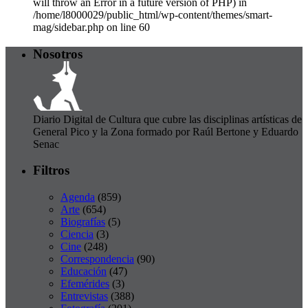
will throw an Error in a future version of PHP) in
/home/l8000029/public_html/wp-content/themes/smart-
mag/sidebar.php on line 60
Nosotros
Diario Digital de Cultura que cubre las disciplinas artísticas de
General Pico y la Zona formado por Raúl Bertone y Eduardo
Senac
Filtros
Agenda
(859)
Arte
(654)
Biografías
(5)
Ciencia
(3)
Cine
(248)
Correspondencia
(90)
Educación
(47)
Efemérides
(3)
Entrevistas
(388)