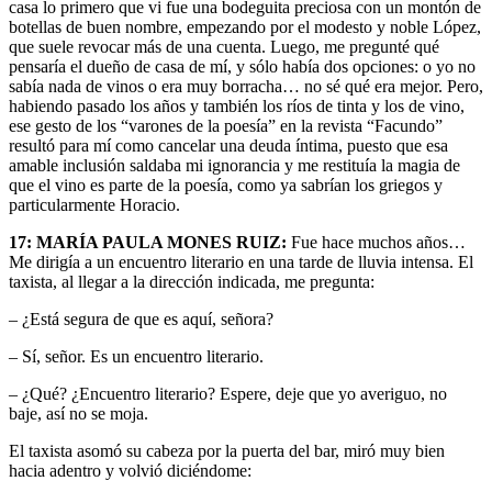
casa lo primero que vi fue una bodeguita preciosa con un montón de
botellas de buen nombre, empezando por el modesto y noble López,
que suele revocar más de una cuenta. Luego, me pregunté qué
pensaría el dueño de casa de mí, y sólo había dos opciones: o yo no
sabía nada de vinos o era muy borracha… no sé qué era mejor. Pero,
habiendo pasado los años y también los ríos de tinta y los de vino,
ese gesto de los “varones de la poesía” en la revista “Facundo”
resultó para mí como cancelar una deuda íntima, puesto que esa
amable inclusión saldaba mi ignorancia y me restituía la magia de
que el vino es parte de la poesía, como ya sabrían los griegos y
particularmente Horacio.
17: MARÍA PAULA MONES RUIZ:
Fue hace muchos años…
Me dirigía a un encuentro literario en una tarde de lluvia intensa. El
taxista, al llegar a la dirección indicada, me pregunta:
– ¿Está segura de que es aquí, señora?
– Sí, señor. Es un encuentro literario.
– ¿Qué? ¿Encuentro literario? Espere, deje que yo averiguo, no
baje, así no se moja.
El taxista asomó su cabeza por la puerta del bar, miró muy bien
hacia adentro y volvió diciéndome: