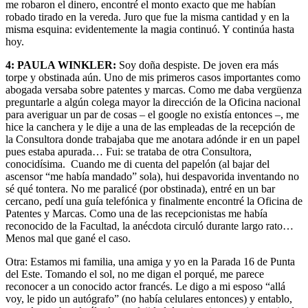
me robaron el dinero, encontré el monto exacto que me habían
robado tirado en la vereda. Juro que fue la misma cantidad y en la
misma esquina: evidentemente la magia continuó. Y continúa hasta
hoy.
4:
PAULA WINKLER:
Soy doña despiste. De joven era más
torpe y obstinada aún. Uno de mis primeros casos importantes como
abogada versaba sobre patentes y marcas. Como me daba vergüenza
preguntarle a algún colega mayor la dirección de la Oficina nacional
para averiguar un par de cosas – el google no existía entonces –, me
hice la canchera y le dije a una de las empleadas de la recepción de
la Consultora donde trabajaba que me anotara adónde ir en un papel
pues estaba apurada… Fui: se trataba de otra Consultora,
conocidísima. Cuando me di cuenta del papelón (al bajar del
ascensor “me había mandado” sola), hui despavorida inventando no
sé qué tontera. No me paralicé (por obstinada), entré en un bar
cercano, pedí una guía telefónica y finalmente encontré la Oficina de
Patentes y Marcas. Como una de las recepcionistas me había
reconocido de la Facultad, la anécdota circuló durante largo rato…
Menos mal que gané el caso.
Otra: Estamos mi familia, una amiga y yo en la Parada 16 de Punta
del Este. Tomando el sol, no me digan el porqué, me parece
reconocer a un conocido actor francés. Le digo a mi esposo “allá
voy, le pido un autógrafo” (no había celulares entonces) y entablo,