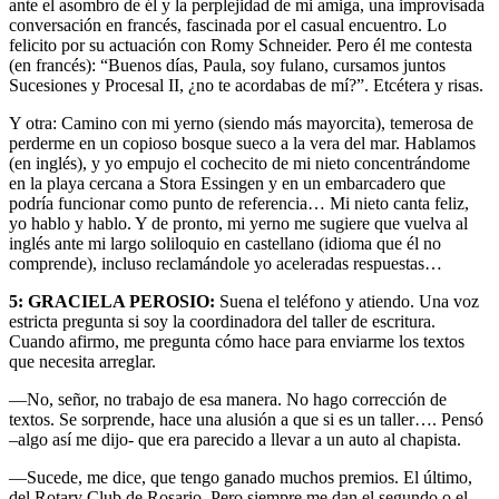
ante el asombro de él y la perplejidad de mi amiga, una improvisada
conversación en francés, fascinada por el casual encuentro. Lo
felicito por su actuación con Romy Schneider. Pero él me contesta
(en francés): “Buenos días, Paula, soy fulano, cursamos juntos
Sucesiones y Procesal II, ¿no te acordabas de mí?”. Etcétera y risas.
Y otra: Camino con mi yerno (siendo más mayorcita), temerosa de
perderme en un copioso bosque sueco a la vera del mar. Hablamos
(en inglés), y yo empujo el cochecito de mi nieto concentrándome
en la playa cercana a Stora Essingen y en un embarcadero que
podría funcionar como punto de referencia… Mi nieto canta feliz,
yo hablo y hablo. Y de pronto, mi yerno me sugiere que vuelva al
inglés ante mi largo soliloquio en castellano (idioma que él no
comprende), incluso reclamándole yo aceleradas respuestas…
5: GRACIELA PEROSIO:
Suena el teléfono y atiendo. Una voz
estricta pregunta si soy la coordinadora del taller de escritura.
Cuando afirmo, me pregunta cómo hace para enviarme los textos
que necesita arreglar.
—No, señor, no trabajo de esa manera. No hago corrección de
textos. Se sorprende, hace una alusión a que si es un taller…. Pensó
–algo así me dijo- que era parecido a llevar a un auto al chapista.
—Sucede, me dice, que tengo ganado muchos premios. El último,
del Rotary Club de Rosario. Pero siempre me dan el segundo o el