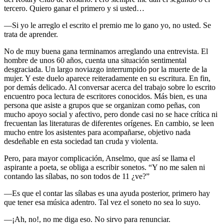
tercero. Quiero ganar el primero y si usted…
—Si yo le arreglo el escrito el premio me lo gano yo, no usted. Se
trata de aprender.
No de muy buena gana terminamos arreglando una entrevista. El
hombre de unos 60 años, cuenta una situación sentimental
desgraciada. Un largo noviazgo interrumpido por la muerte de la
mujer. Y este duelo aparece reiteradamente en su escritura. En fin,
por demás delicado. Al conversar acerca del trabajo sobre lo escrito
encuentro poca lectura de escritores conocidos. Más bien, es una
persona que asiste a grupos que se organizan como peñas, con
mucho apoyo social y afectivo, pero donde casi no se hace crítica ni
frecuentan las literaturas de diferentes orígenes. En cambio, se leen
mucho entre los asistentes para acompañarse, objetivo nada
desdeñable en esta sociedad tan cruda y violenta.
Pero, para mayor complicación, Anselmo, que así se llama el
aspirante a poeta, se obliga a escribir sonetos. “Y no me salen ni
contando las sílabas, no son todos de 11 ¿ve?”
—Es que el contar las sílabas es una ayuda posterior, primero hay
que tener esa música adentro. Tal vez el soneto no sea lo suyo.
—¡Ah, no!, no me diga eso. No sirvo para renunciar.