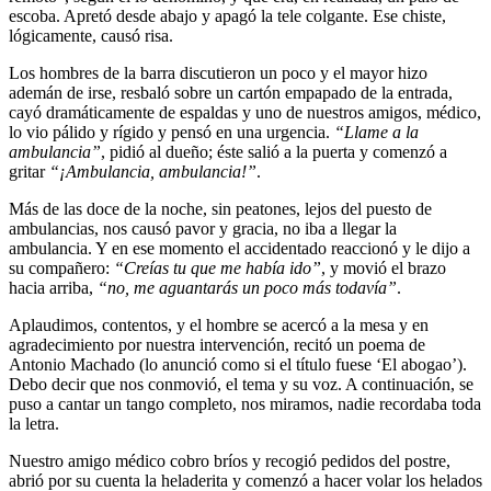
escoba. Apretó desde abajo y apagó la tele colgante. Ese chiste,
lógicamente, causó risa.
Los hombres de la barra discutieron un poco y el mayor hizo
ademán de irse, resbaló sobre un cartón empapado de la entrada,
cayó dramáticamente de espaldas y uno de nuestros amigos, médico,
lo vio pálido y rígido y pensó en una urgencia.
“
Llame a la
ambulancia”
, pidió al dueño; éste salió a la puerta y comenzó a
gritar
“¡Ambulancia, ambulancia!”
.
Más de las doce de la noche, sin peatones, lejos del puesto de
ambulancias, nos causó pavor y gracia, no iba a llegar la
ambulancia. Y en ese momento el accidentado reaccionó y le dijo a
su compañero:
“Creías tu que me había ido”
, y movió el brazo
hacia arriba,
“no, me aguantarás un poco más todavía”
.
Aplaudimos, contentos, y el hombre se acercó a la mesa y en
agradecimiento por nuestra intervención, recitó un poema de
Antonio Machado (lo anunció como si el título fuese ‘El abogao’).
Debo decir que nos conmovió, el tema y su voz. A continuación, se
puso a cantar un tango completo, nos miramos, nadie recordaba toda
la letra.
Nuestro amigo médico cobro bríos y recogió pedidos del postre,
abrió por su cuenta la heladerita y comenzó a hacer volar los helados