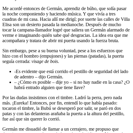
Me acordé entonces de Germán, aprendiz de búho, que solía pasar
la noche componiendo y haciendo música. Y que vivía a tres
cuadras de mi casa. Hacia allí me dirigí; por suerte las calles de Villa
Elisa son un desierto pasada la medianoche. Después de mucho
tocar la campana-llamador logré que saliera un Germán alarmado de
verme e imaginando quién sabe qué desgracias. La idea era que me
acompañara y tratara de abrir mi puerta usando la fuerza bruta.
Sin embargo, pese a su buena voluntad, pese a los esfuerzos que
hizo con el hombro (empujones) y las piernas (patadas), la puerta
seguía cerrada:
visage de bois
.
-Es evidente que está corrido el pestillo de seguridad del lado
de adentro – dijo Germán.
– ¿Cómo es posible – dije yo – si no hay nadie en la casa? ¿O
habrá entrado alguien que tiene llave?
Por las dudas insistimos con el timbre. Ladró la perra, pero nada
más. ¡Eureka! Entonces, por fin, entendí lo que había pasado:
tocaron el timbre, la Bubú se desesperó por salir, se paró en dos
patas y con las delanteras arañaba la puerta a la altura del pestillo,
fue así que sin querer lo corrió.
Germán me disuadió de llamar a un cerrajero, me propuso que