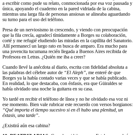
a escribir como pude su relato, conmocionada por esa voz pausada y
única, apoyando el cuaderno en la pared vidriada de la cabina,
mientras una larga fila de personas ansiosas se alineaba aguardando
su turno para el uso del teléfono.
Presa de un nerviosismo in crescendo, y viendo con preocupación
que la fila crecía, agradecí tímidamente a Borges su colaboración,
corté y me refugié eludiendo las miradas en la capillita del Sanatorio.
Allí permanecí un largo rato en busca de amparo. Era mucho para
una jovencita tucumana recién llegada a Buenos Aires recibida de
Profesora en Letras. ¿Quién me iba a creer?
Cuando llevé la anécdota al diario, escrita con fidelidad absoluta a
las palabras del célebre autor de
“El Aleph”
, me enteré de que
Borges ya la había contado varias veces y que se había publicado.
En realidad, lo que destacaba, con énfasis, era que Güiraldes se
había olvidado una noche la guitarra en su casa.
Yo tardé en recibir el teléfono de línea y no he olvidado esa voz ni
ese momento. Bien vale rubricar este recuerdo con versos borgianos:
“Qué importa el tiempo sucesivo si en él hubo una plenitud, un
éxtasis, una tarde”
.
¿Existirá aún esa cabina?