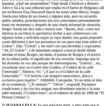
inquieta. ¿Qué me propondrían? Viajé desde Chivilcoy a Buenos
Aires y fui a la casa editorial que estaba en el barrio de Belgrano; allí
me recibieron Elsa Drucaroff (hacía las notas sobre libros), Sergio
Varela (era editor de secciones) y alguien más, pero no recuerdo
quién; saludos, presentaciones (no nos conocíamos personalmente
hasta ese momento) y después de una charla informal de situación,
Sergio Varela me dice más o menos esto:
“Bueno, Inés, como nos
interesa tu escritura te queríamos invitar a que colaborases con
algunas notas y artículos según se vaya dando; nos gusta proponer
cosas diferentes y por eso pensamos en vos para una nota sobre el
Golem”
. Dijo “Golem” y me miró con cara divertida y expectante.
“Ah, El Golem”
, y de inmediato empecé a buscar desde dónde
abordar el tema: Borges, sin duda, el poema de Borges y el acervo
de la cultura judía, el significado de esa creación. Supongo que lo
fui diciendo en voz alta porque me interrumpieron,
“Esteeee… no,
escuchaste mal, no Golem sino Golden, el Golden de la calle
Esmeralda”
. Silencio. Yo:
“¿Y qué es el Golden de la calle
Esmeralda?”
“Un boliche con strippers masculinos, único y
exclusivo para mujeres”
. Ahhhhhh. Carcajadas. Yo no tenía ni idea
de su existencia.
“¿Te animás?”
“Obvio”
, respondí. Pactamos
condiciones y fui con dos amigas; nos divertimos mucho y la nota
salió redonda. (“Golden boys”, en el número de abril de 1998 de “El
Planeta Urbano”.)
7: SUSANA CELLA:
Es una anécdota triste, y digo triste por la