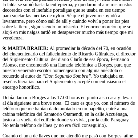
la falda se subió hasta la entrepierna, y quedaron al aire mis muslos
decorados con el inefable portaligas que se usaba en ese tiempo,
para sujetar las medias de nylon. Sé que el joven me ayudó a
levantarme, pero cómo salí de allí y cuándo volví a poner los pies
sobre la tierra, sigue siendo un misterio. El enorme moretón que se
alojó en mis nalgas tardó en desaparecer mucho más tiempo que mi
vergüenza.
9: MARTA BRAIER:
Al promediar la década del 70, en ocasión
del cincuentenario del fallecimiento de Ricardo Güiraldes, el director
del Suplemento Cultural del diario Clarín de esa época, Fernando
Alonso, me encomendó una llamada telefónica a Borges, para que
nuestro venerado escritor homenajeara con alguna anécdota o
recuerdo al autor de
“Don Segundo Sombra”
. Yo trabajaba en
reseñas literarias para el Suplemento y acepté con entusiasmo el
encargo honorífico.
Debía llamar a Borges a las 17.00 horas en punto a su casa y llevar
al día siguiente una breve nota. El caso es que yo, con el número de
teléfono que me habían dado anotado en un papelito, entré a una
cabina telefónica del Sanatorio Otamendi, en la calle Azcuénaga,
justo a la vuelta del edificio donde yo vivía, por la calle Paraguay.
No tenía teléfono de línea (y no era fácil conseguirlo).
Cuando el ama de llaves que me atendió me pasó con Borges, atiné