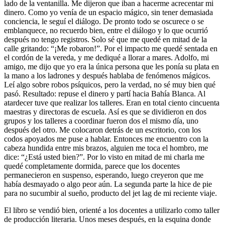
lado de la ventanilla. Me dijeron que iban a hacerme acrecentar mi
dinero. Como yo venía de un espacio mágico, sin tener demasiada
conciencia, le seguí el diálogo. De pronto todo se oscurece o se
emblanquece, no recuerdo bien, entre el diálogo y lo que ocurrió
después no tengo registros. Solo sé que me quedé en mitad de la
calle gritando: “¡Me robaron!”. Por el impacto me quedé sentada en
el cordón de la vereda, y me dediqué a llorar a mares. Adolfo, mi
amigo, me dijo que yo era la única persona que les ponía su plata en
la mano a los ladrones y después hablaba de fenómenos mágicos.
Leí algo sobre robos psíquicos, pero la verdad, no sé muy bien qué
pasó. Resultado: repuse el dinero y partí hacia Bahía Blanca. Al
atardecer tuve que realizar los talleres. Eran en total ciento cincuenta
maestras y directoras de escuela. Así es que se dividieron en dos
grupos y los talleres a coordinar fueron dos el mismo día, uno
después del otro. Me colocaron detrás de un escritorio, con los
codos apoyados me puse a hablar. Entonces me encuentro con la
cabeza hundida entre mis brazos, alguien me toca el hombro, me
dice: “¿Está usted bien?”. Por lo visto en mitad de mi charla me
quedé completamente dormida, parece que los docentes
permanecieron en suspenso, esperando, luego creyeron que me
había desmayado o algo peor aún. La segunda parte la hice de pie
para no sucumbir al sueño, producto del jet lag de mi reciente viaje.
El libro se vendió bien, orienté a los docentes a utilizarlo como taller
de producción literaria. Unos meses después, en la esquina donde