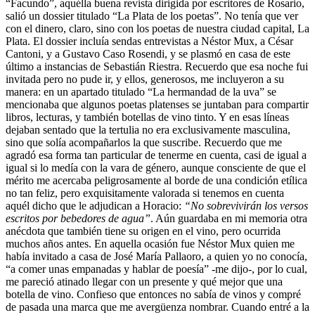
“Facundo”, aquélla buena revista dirigida por escritores de Rosario,
salió un dossier titulado “La Plata de los poetas”. No tenía que ver
con el dinero, claro, sino con los poetas de nuestra ciudad capital, La
Plata. El dossier incluía sendas entrevistas a Néstor Mux, a César
Cantoni, y a Gustavo Caso Rosendi, y se plasmó en casa de este
último a instancias de Sebastián Riestra. Recuerdo que esa noche fui
invitada pero no pude ir, y ellos, generosos, me incluyeron a su
manera: en un apartado titulado “La hermandad de la uva” se
mencionaba que algunos poetas platenses se juntaban para compartir
libros, lecturas, y también botellas de vino tinto. Y en esas líneas
dejaban sentado que la tertulia no era exclusivamente masculina,
sino que solía acompañarlos la que suscribe. Recuerdo que me
agradó esa forma tan particular de tenerme en cuenta, casi de igual a
igual si lo medía con la vara de género, aunque consciente de que el
mérito me acercaba peligrosamente al borde de una condición etílica
no tan feliz, pero exquisitamente valorada si tenemos en cuenta
aquél dicho que le adjudican a Horacio:
“No sobrevivirán los versos
escritos por bebedores de agua”
. Aún guardaba en mi memoria otra
anécdota que también tiene su origen en el vino, pero ocurrida
muchos años antes. En aquella ocasión fue Néstor Mux quien me
había invitado a casa de José María Pallaoro, a quien yo no conocía,
“a comer unas empanadas y hablar de poesía” -me dijo-, por lo cual,
me pareció atinado llegar con un presente y qué mejor que una
botella de vino. Confieso que entonces no sabía de vinos y compré
de pasada una marca que me avergüenza nombrar. Cuando entré a la