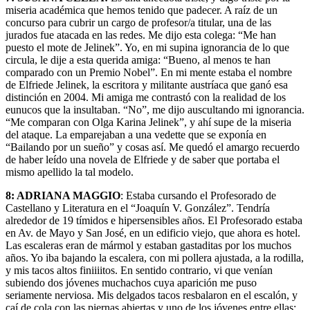
miseria académica que hemos tenido que padecer. A raíz de un
concurso para cubrir un cargo de profesor/a titular, una de las
jurados fue atacada en las redes. Me dijo esta colega: “Me han
puesto el mote de Jelinek”. Yo, en mi supina ignorancia de lo que
circula, le dije a esta querida amiga: “Bueno, al menos te han
comparado con un Premio Nobel”. En mi mente estaba el nombre
de Elfriede Jelinek, la escritora y militante austríaca que ganó esa
distinción en 2004. Mi amiga me contrastó con la realidad de los
eunucos que la insultaban. “No”, me dijo auscultando mi ignorancia.
“Me comparan con Olga Karina Jelinek”, y ahí supe de la miseria
del ataque. La emparejaban a una vedette que se exponía en
“Bailando por un sueño” y cosas así. Me quedó el amargo recuerdo
de haber leído una novela de Elfriede y de saber que portaba el
mismo apellido la tal modelo.
8:
ADRIANA MAGGIO
: Estaba cursando el Profesorado de
Castellano y Literatura en el “Joaquín V. González”. Tendría
alrededor de 19 tímidos e hipersensibles años. El Profesorado estaba
en Av. de Mayo y San José, en un edificio viejo, que ahora es hotel.
Las escaleras eran de mármol y estaban gastaditas por los muchos
años. Yo iba bajando la escalera, con mi pollera ajustada, a la rodilla,
y mis tacos altos finiiiitos. En sentido contrario, vi que venían
subiendo dos jóvenes muchachos cuya aparición me puso
seriamente nerviosa. Mis delgados tacos resbalaron en el escalón, y
caí de cola con las piernas abiertas y uno de los jóvenes entre ellas: