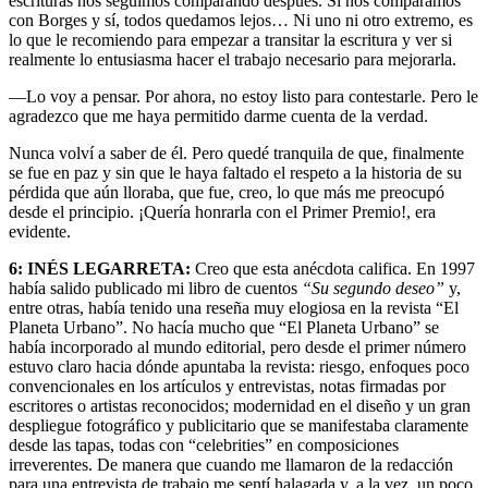
escrituras nos seguimos comparando después. Si nos comparamos
con Borges y sí, todos quedamos lejos… Ni uno ni otro extremo, es
lo que le recomiendo para empezar a transitar la escritura y ver si
realmente lo entusiasma hacer el trabajo necesario para mejorarla.
—Lo voy a pensar. Por ahora, no estoy listo para contestarle. Pero le
agradezco que me haya permitido darme cuenta de la verdad.
Nunca volví a saber de él. Pero quedé tranquila de que, finalmente
se fue en paz y sin que le haya faltado el respeto a la historia de su
pérdida que aún lloraba, que fue, creo, lo que más me preocupó
desde el principio. ¡Quería honrarla con el Primer Premio!, era
evidente.
6:
INÉS LEGARRETA:
Creo que esta anécdota califica. En 1997
había salido publicado mi libro de cuentos
“Su segundo deseo”
y,
entre otras, había tenido una reseña muy elogiosa en la revista “El
Planeta Urbano”. No hacía mucho que “El Planeta Urbano” se
había incorporado al mundo editorial, pero desde el primer número
estuvo claro hacia dónde apuntaba la revista: riesgo, enfoques poco
convencionales en los artículos y entrevistas, notas firmadas por
escritores o artistas reconocidos; modernidad en el diseño y un gran
despliegue fotográfico y publicitario que se manifestaba claramente
desde las tapas, todas con “celebrities” en composiciones
irreverentes. De manera que cuando me llamaron de la redacción
para una entrevista de trabajo me sentí halagada y, a la vez, un poco