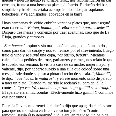
abierta y nuestro apetito se tornaba feroz, nos recomendaron un bar
cercano, frente a una hermosa placita de barrio. El dueño del bar,
simpático y hablador, estaba acompañando a dos parroquianos
bebedores, y ya achispados, apoyados en la barra.
Unas campanas de vidrio cubrían variados platos que, nos aseguró,
eran caseros.
“¡Entren, hombre, mi señora cocinó para ustedes!”
Dispuso tres mesas y comenzó por traer aceitunas, creo que de La
Rioja, grandes y carnosas.
“Son buenas”
, opinó y sin más metió la mano, comió una o dos,
como para darnos coraje y nos sonreímos por el atrevimiento. Luego
trajo el vino y se sirvió una copa,
“es bueno, beban”
. Mientras
calentaba los pedidos de arroz, garbanzos y carnes, nos relató lo que
le sucedió esa semana, la visita a casa de su madre, mujer mayor y
valiente, dijo, por haberse subido a una silla que colocó sobre una
mesa, desde donde se puso a pintar el techo de su sala.
“¡Madre!”
,
le dijo,
“qué haces, te matarás”
, y en ese momento salió disparado
a traer un plato. Cuando mi marido le reclamó su comida, él le
contestó,
“ya vendrá, cuando el aparato haga ¡piiiiii! se lo traigo”
.
El aparato era el microondas. Efectivamente hizo ¡piiiiii! Y comimos
casi por turnos.
Fuera la lluvia era torrencial, el dueño dijo que apagaría el televisor
para que no molestara en la conversación y tomó su “control
remoto”, según él lo denominó, y que era, en realidad, un palo de