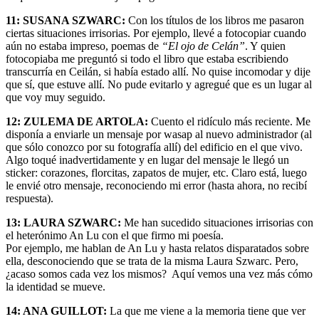
11: SUSANA SZWARC:
Con los títulos de los libros me pasaron
ciertas situaciones irrisorias. Por ejemplo, llevé a fotocopiar cuando
aún no estaba impreso, poemas de
“El ojo de Celán”
. Y quien
fotocopiaba me preguntó si todo el libro que estaba escribiendo
transcurría en Ceilán, si había estado allí. No quise incomodar y dije
que sí, que estuve allí. No pude evitarlo y agregué que es un lugar al
que voy muy seguido.
12:
ZULEMA DE ARTOLA:
Cuento el ridículo más reciente. Me
disponía a enviarle un mensaje por wasap al nuevo administrador (al
que sólo conozco por su fotografía allí) del edificio en el que vivo.
Algo toqué inadvertidamente y en lugar del mensaje le llegó un
sticker: corazones, florcitas, zapatos de mujer, etc. Claro está, luego
le envié otro mensaje, reconociendo mi error (hasta ahora, no recibí
respuesta).
13: LAURA SZWARC:
Me han sucedido situaciones irrisorias con
el heterónimo An Lu con el que firmo mi poesía.
Por ejemplo, me hablan de An Lu y hasta relatos disparatados sobre
ella, desconociendo que se trata de la misma Laura Szwarc. Pero,
¿acaso somos cada vez los mismos? Aquí vemos una vez más cómo
la identidad se mueve.
14:
ANA GUILLOT:
La que me viene a la memoria tiene que ver