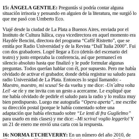
15:
ÁNGELA GENTILE:
Preguntás si podría contar alguna
situación irrisoria y pensando en alguien de la literatura, me surgió lo
que me pasó con Umberto Eco.
Viajé desde la ciudad de La Plata a Buenos Aires, enviada por el
Instituto de Cultura Itálica, cuya vicedirectora en aquel momento era
Haydée Bencini, directora del programa “Caffé Ristretto”, que se
emitía por Radio Universidad y de la Revista “Dall´Italia 2000”. Fui
con dos grabadores. Logré llegar a Eco (detrás del escenario del
teatro) y justo empezaba la conferencia, así que permanecí en
silencio absoluto hasta que finalizó y le pude formular algunas
preguntas. Todos querían hablar con él, por supuesto. Pero me había
olvidado de activar el grabador, donde debía registrar su saludo para
radio Universidad de La Plata. Entonces lo seguí llamando:
-
Maestro, maestro, mi scusa!
Se da vuelta y me dice:
-Un´altra volta
Lei!
-se ríe y me invita con un gesto a acercarme. Le expliqué que
me había olvidado de pedirle el saludo para la radio y lo realiza muy
bien predispuesto. Luego me autografía
“Opera aperta”
, me escribe
su dirección postal (porque le había comentado sobre una
adaptación que había efectuado sobre
“Le lenti di fra Guglielmo”
para usarlo en mis clases) y me dice: –
Mi scriva! voglio leggerlo!
Y
un 21 de enero me envió una carta con la respuesta.
16:
NORMA ETCHEVERRY:
En un número del año 2010, de