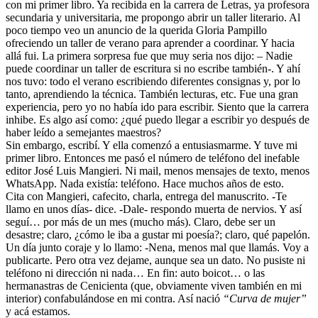
con mi primer libro. Ya recibida en la carrera de Letras, ya profesora
secundaria y universitaria, me propongo abrir un taller literario. Al
poco tiempo veo un anuncio de la querida Gloria Pampillo
ofreciendo un taller de verano para aprender a coordinar. Y hacia
allá fui. La primera sorpresa fue que muy seria nos dijo: – Nadie
puede coordinar un taller de escritura si no escribe también-. Y ahí
nos tuvo: todo el verano escribiendo diferentes consignas y, por lo
tanto, aprendiendo la técnica. También lecturas, etc. Fue una gran
experiencia, pero yo no había ido para escribir. Siento que la carrera
inhibe. Es algo así como: ¿qué puedo llegar a escribir yo después de
haber leído a semejantes maestros?
Sin embargo, escribí. Y ella comenzó a entusiasmarme. Y tuve mi
primer libro. Entonces me pasó el número de teléfono del inefable
editor José Luis Mangieri. Ni mail, menos mensajes de texto, menos
WhatsApp. Nada existía: teléfono. Hace muchos años de esto.
Cita con Mangieri, cafecito, charla, entrega del manuscrito. -Te
llamo en unos días- dice. -Dale- respondo muerta de nervios. Y así
seguí… por más de un mes (mucho más). Claro, debe ser un
desastre; claro, ¿cómo le iba a gustar mi poesía?; claro, qué papelón.
Un día junto coraje y lo llamo: -Nena, menos mal que llamás. Voy a
publicarte. Pero otra vez dejame, aunque sea un dato. No pusiste ni
teléfono ni dirección ni nada… En fin: auto boicot… o las
hermanastras de Cenicienta (que, obviamente viven también en mi
interior) confabulándose en mi contra. Así nació
“Curva de mujer”
y acá estamos.