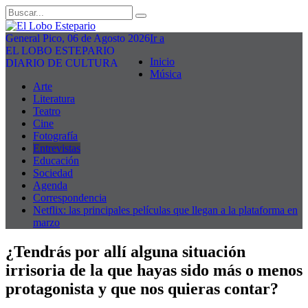
General Pico, 06 de Agosto 2026
Ir a
EL LOBO ESTEPARIO
Inicio
DIARIO DE CULTURA
Música
Arte
Literatura
Teatro
Cine
Fotografía
Entrevistas
Educación
Sociedad
Agenda
Correspondencia
Netflix: las principales películas que llegan a la plataforma en
marzo
¿Tendrás por allí alguna situación
irrisoria de la que hayas sido más o menos
protagonista y que nos quieras contar?