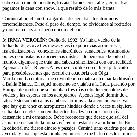
sobre cada uno de nosotros, los atajábamos en el aire y entre risas
pagamos la cena con show, la que resultó de lo más barata.
Camino al hotel nuestra algarabía despertaba a los dormidos
torremolinenses. Pese al paso del tiempo, no olvidamos al recitador
y mucho menos al risueño dueño del bar.
3:
IRMA VEROLÍN:
Otoño de 1992. Yo había vuelto de la
India donde estuve tres meses y viví experiencias asombrosas,
materializaciones, conexiones sincrónicas, sanaciones, testimonios
orales de inusitadas experiencias místicas de personas de todo el
mundo, digamos que traía una cabeza sintonizada con otra realidad.
Apenas arribé a Buenos Aires me encontré con el libro publicado
para preadolescentes que escribí en coautoría con Olga
Monkman. La editorial me envió de inmediato a efectuar la difusión
a Bahía Blanca. En aquel momento se viajaba a la India pasando por
Europa, de modo que se tardaban tres días entre los empalmes de
vuelos y las esperas en los aeropuertos. Apenas logré dormir de a
ratos. Esto sumado a los cambios horarios, a la atención excesiva
que hay que tener en aeropuertos hindúes donde a veces ni siquiera
se habla en inglés sino en dialectos locales, lo que sumó más
cansancio a mi cansancio. Debo reconocer que desde que salí del
ashram en el sur de la India vivía en un estado de aturdimiento. En
la editorial me dieron dinero y pasajes. Caminé unas cuadras por una
avenida y una supuesta familia en un coche me habló desde el otro