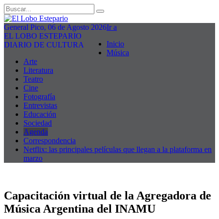
General Pico, 06 de Agosto 2026
Ir a
EL LOBO ESTEPARIO
Inicio
DIARIO DE CULTURA
Música
Arte
Literatura
Teatro
Cine
Fotografía
Entrevistas
Educación
Sociedad
Agenda
Correspondencia
Netflix: las principales películas que llegan a la plataforma en
marzo
Capacitación virtual de la Agregadora de
Música Argentina del INAMU