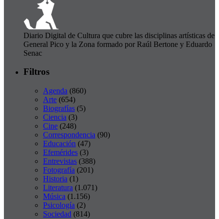
Diario Digital de Cultura que cubre las disciplinas artísticas de
General Pico y la Zona formado por Raúl Bertone y Eduardo
Senac
Filtros
Agenda
(860)
Arte
(654)
Biografías
(5)
Ciencia
(3)
Cine
(248)
Correspondencia
(90)
Educación
(47)
Efemérides
(3)
Entrevistas
(388)
Fotografía
(201)
Historia
(1)
Literatura
(1.071)
Música
(1.156)
Psicología
(2)
Sociedad
(814)