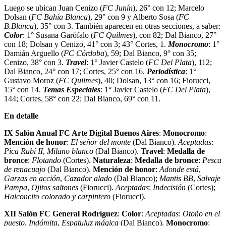
Luego se ubican Juan Cenizo (
FC Junín
), 26° con 12; Marcelo
Dolsan (
FC Bahía Blanca
), 29° con 9 y Alberto Sosa (
FC
B.Blanca
), 35° con 3. También aparecen en otras secciones, a saber:
Color
: 1° Susana Garófalo (
FC Quilmes
), con 82; Dal Bianco, 27°
con 18; Dolsan y Cenizo, 41° con 3; 43° Cortes, 1.
Monocromo
: 1°
Damián Arguello (
FC Córdoba
), 59; Dal Bianco, 9° con 35;
Cenizo, 38° con 3.
Travel
: 1° Javier Castelo (
FC Del Plata
), 112;
Dal Bianco, 24° con 17; Cortes, 25° con 16.
Periodística
: 1°
Gustavo Moroz (
FC Quilmes
), 40; Dolsan, 13° con 16; Fiorucci,
15° con 14.
Temas Especiales
: 1° Javier Castelo (
FC Del Plata
),
144; Cortes, 58° con 22; Dal Bianco, 69° con 11.
En detalle
IX Salón Anual FC Arte Digital Buenos Aires
:
Monocromo
:
Mención de honor
:
El señor del monte
(Dal Bianco).
Aceptadas
:
Pica Rubí II
,
Milano blanco
(Dal Bianco).
Travel
:
Medalla de
bronce
:
Flotando
(Cortes).
Naturaleza
:
Medalla de bronce
:
Pesca
de renacuajo
(Dal Bianco).
Mención de honor
:
Adonde está
,
Garzas en acción
,
Cazador alado
(Dal Bianco);
Mantis BB
,
Salvaje
Pampa
,
Ojitos saltones
(Fiorucci).
Aceptadas
:
Indecisión
(Cortes);
Halconcito colorado y carpintero
(Fiorucci).
XII Salón FC General Rodríguez
:
Color
:
Aceptadas
:
Otoño en el
puesto
,
Indómita
,
Espatuluz mágica
(Dal Bianco).
Monocromo
: