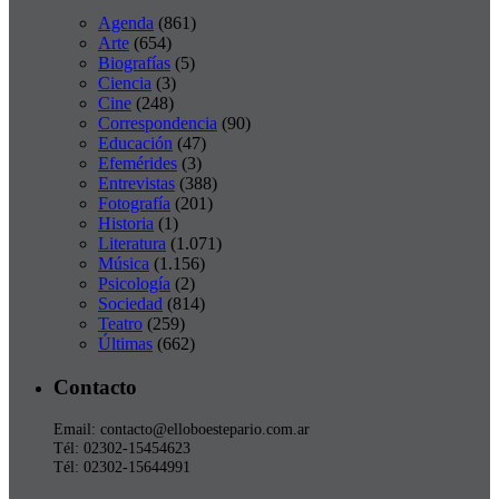
Agenda
(861)
Arte
(654)
Biografías
(5)
Ciencia
(3)
Cine
(248)
Correspondencia
(90)
Educación
(47)
Efemérides
(3)
Entrevistas
(388)
Fotografía
(201)
Historia
(1)
Literatura
(1.071)
Música
(1.156)
Psicología
(2)
Sociedad
(814)
Teatro
(259)
Últimas
(662)
Contacto
Email: contacto@elloboestepario.com.ar
Tél: 02302-15454623
Tél: 02302-15644991