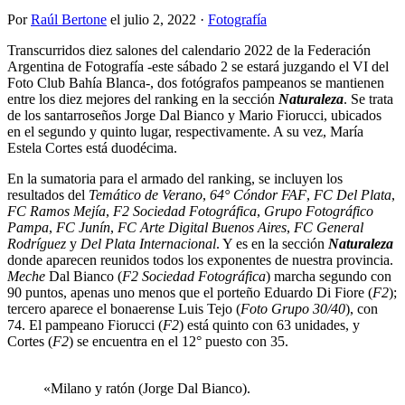
Por
Raúl Bertone
el
julio 2, 2022
·
Fotografía
Transcurridos diez salones del calendario 2022 de la Federación
Argentina de Fotografía -este sábado 2 se estará juzgando el VI del
Foto Club Bahía Blanca-, dos fotógrafos pampeanos se mantienen
entre los diez mejores del ranking en la sección
Naturaleza
. Se trata
de los santarroseños Jorge Dal Bianco y Mario Fiorucci, ubicados
en el segundo y quinto lugar, respectivamente. A su vez, María
Estela Cortes está duodécima.
En la sumatoria para el armado del ranking, se incluyen los
resultados del
Temático de Verano
,
64° Cóndor FAF
,
FC Del Plata
,
FC Ramos Mejía
,
F2 Sociedad Fotográfica
,
Grupo Fotográfico
Pampa
,
FC Junín
,
FC Arte Digital Buenos Aires
,
FC General
Rodríguez
y
Del Plata Internacional
. Y es en la sección
Naturaleza
donde aparecen reunidos todos los exponentes de nuestra provincia.
Meche
Dal Bianco (
F2 Sociedad Fotográfica
) marcha segundo con
90 puntos, apenas uno menos que el porteño Eduardo Di Fiore (
F2
);
tercero aparece el bonaerense Luis Tejo (
Foto Grupo 30/40
), con
74. El pampeano Fiorucci (
F2
) está quinto con 63 unidades, y
Cortes (
F2
) se encuentra en el 12° puesto con 35.
«Milano y ratón (Jorge Dal Bianco).