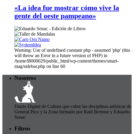
«La idea fue mostrar cómo vive la
gente del oeste pampeano»
Warning: Use of undefined constant php - assumed 'php' (this
will throw an Error in a future version of PHP) in
/home/l8000029/public_html/wp-content/themes/smart-
mag/sidebar.php on line 60
Nosotros
Diario Digital de Cultura que cubre las disciplinas artísticas de
General Pico y la Zona formado por Raúl Bertone y Eduardo
Senac
Filtros