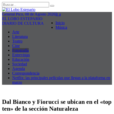
General Pico, 08 de Agosto 2026
Ir a
EL LOBO ESTEPARIO
Inicio
DIARIO DE CULTURA
Música
Arte
Literatura
Teatro
Cine
Fotografía
Entrevistas
Educación
Sociedad
Agenda
Correspondencia
Netflix: las principales películas que llegan a la plataforma en
marzo
Dal Bianco y Fiorucci se ubican en el «top
ten» de la sección Naturaleza