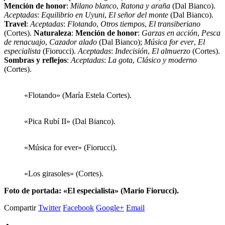
Mención de honor
:
Milano blanco
,
Ratona y araña
(Dal Bianco).
Aceptadas
:
Equilibrio en Uyuni
,
El señor del monte
(Dal Bianco).
Travel
:
Aceptadas
:
Flotando
,
Otros tiempos
,
El transiberiano
(Cortes).
Naturaleza
:
Mención de honor
:
Garzas en acción
,
Pesca
de renacuajo
,
Cazador alado
(Dal Bianco);
Música for ever
,
El
especialista
(Fiorucci).
Aceptadas
:
Indecisión
,
El almuerzo
(Cortes).
Sombras y reflejos
:
Aceptadas
:
La gota
,
Clásico y moderno
(Cortes).
«Flotando» (María Estela Cortes).
«Pica Rubí II» (Dal Bianco).
«Música for ever» (Fiorucci).
«Los girasoles» (Cortes).
Foto de portada: «El especialista» (Mario Fiorucci).
Compartir
Twitter
Facebook
Google+
Email