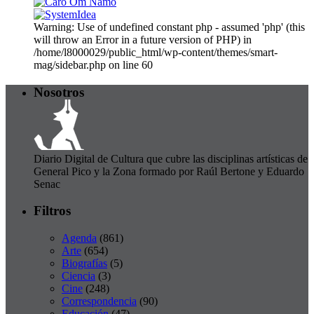
Warning: Use of undefined constant php - assumed 'php' (this
will throw an Error in a future version of PHP) in
/home/l8000029/public_html/wp-content/themes/smart-
mag/sidebar.php on line 60
Nosotros
Diario Digital de Cultura que cubre las disciplinas artísticas de
General Pico y la Zona formado por Raúl Bertone y Eduardo
Senac
Filtros
Agenda
(861)
Arte
(654)
Biografías
(5)
Ciencia
(3)
Cine
(248)
Correspondencia
(90)
Educación
(47)