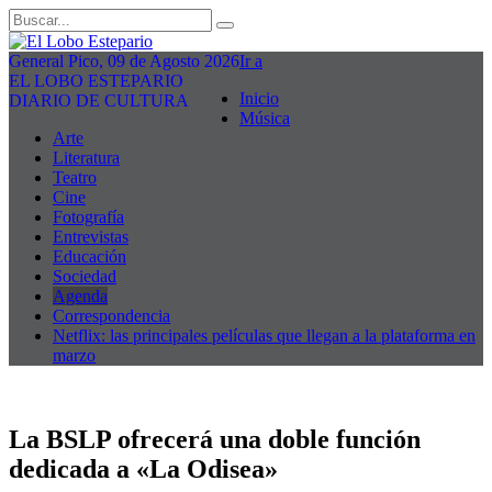
General Pico, 09 de Agosto 2026
Ir a
EL LOBO ESTEPARIO
Inicio
DIARIO DE CULTURA
Música
Arte
Literatura
Teatro
Cine
Fotografía
Entrevistas
Educación
Sociedad
Agenda
Correspondencia
Netflix: las principales películas que llegan a la plataforma en
marzo
La BSLP ofrecerá una doble función
dedicada a «La Odisea»