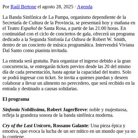
Por
Raúl Bertone
el
agosto 28, 2025
·
Agenda
La Banda Sinfónica de La Pampa, organismo dependiente de la
Secretaría de Cultura de la Provincia, se presentará hoy y mañana en
el Teatro
Español
de Santa Rosa, a partir de las 21:00 horas. En
continuidad con el ciclo de conciertos de gala, ofrecerá un programa
dedicado a la Segunda Sinfonía
La Odisea
de Robert W. Smith,
dentro de un concierto de música programática. Intervendrá Viviana
Dal Santo como pianista invitada.
La entrada será gratuita. Para organizar el ingreso debido a la gran
concurrencia, se entregarán tickets previos desde las 20 del mismo
día de cada presentación, hasta agotar la capacidad del teatro. Solo
se podrá ingresar con ticket. Se invita a quienes puedan y deseen
colaborar a llevar un alimento no perecedero, que será recibido en la
entrada y destinado a causas solidarias.
El programa
Sinfonia Nobilissima
, Robert JagerBreve
: noble y majestuosa,
refleja la grandeza sonora de la banda sinfónica moderna.
Cry of the Last Unicorn
, Rossano Galante
: Una pieza épica y
emotiva, que evoca la lucha de un ser mítico en un mundo que ya no
lo contiene.