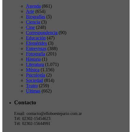
Agenda
(861)
Arte
(654)
Biografías
(5)
Ciencia
(3)
Cine
(248)
Correspondencia
(90)
Educación
(47)
Efemérides
(3)
Entrevistas
(388)
Fotografía
(201)
Historia
(1)
Literatura
(1.071)
Música
(1.156)
Psicología
(2)
Sociedad
(814)
Teatro
(259)
Últimas
(662)
Contacto
Email: contacto@elloboestepario.com.ar
Tél: 02302-15454623
Tél: 02302-15644991