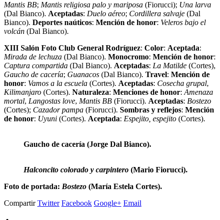
Mantis BB
;
Mantis religiosa palo y mariposa
(Fiorucci);
Una larva
(Dal Bianco).
Aceptadas
:
Duelo aéreo
;
Cordillera salvaje
(Dal
Bianco).
Deportes naúticos
:
Mención de honor
:
Veleros bajo el
volcán
(Dal Bianco).
XIII Salón Foto Club General Rodríguez
:
Color
:
Aceptada
:
Mirada de lechuza
(Dal Bianco).
Monocromo
:
Mención de honor
:
Captura compartida
(Dal Bianco).
Aceptadas
:
La Matilde
(Cortes),
Gaucho de cacería
;
Guanacos
(Dal Bianco).
Travel
:
Mención de
honor
:
Vamos a la escuela
(Cortes).
Aceptadas
:
Cosecha grupal
,
Kilimanjaro
(Cortes).
Naturaleza
:
Menciones de honor
:
Amenaza
mortal
,
Langostas love
,
Mantis BB
(Fiorucci).
Aceptadas
:
Bostezo
(Cortes);
Cazador pampa
(Fiorucci).
Sombras y reflejos
:
Mención
de honor
:
Uyuni
(Cortes).
Aceptada
:
Espejito, espejito
(Cortes).
Gaucho de cacería (Jorge Dal Bianco).
Halconcito colorado y carpintero
(Mario Fiorucci).
Foto de portada:
Bostezo
(María Estela Cortes).
Compartir
Twitter
Facebook
Google+
Email