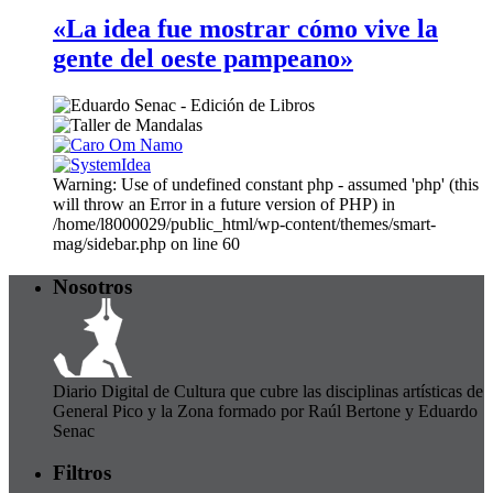
«La idea fue mostrar cómo vive la
gente del oeste pampeano»
Warning: Use of undefined constant php - assumed 'php' (this
will throw an Error in a future version of PHP) in
/home/l8000029/public_html/wp-content/themes/smart-
mag/sidebar.php on line 60
Nosotros
Diario Digital de Cultura que cubre las disciplinas artísticas de
General Pico y la Zona formado por Raúl Bertone y Eduardo
Senac
Filtros