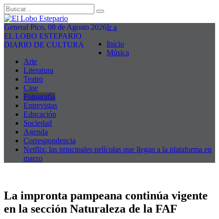
General Pico, 08 de Agosto 2026
Ir a
EL LOBO ESTEPARIO
Inicio
DIARIO DE CULTURA
Música
Arte
Literatura
Teatro
Cine
Fotografía
Entrevistas
Educación
Sociedad
Agenda
Correspondencia
Netflix: las principales películas que llegan a la plataforma en
marzo
La impronta pampeana continúa vigente
en la sección Naturaleza de la FAF