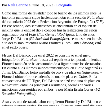
Por
Raúl Bertone
el
julio 18, 2023
·
Fotografía
Como una forma de revalidar todo lo bueno de los últimos años, la
impronta pampeana sigue haciéndose notar en la sección
Naturaleza
del calendario 2023 de la Federación Argentina de Fotografía (
FAF
).
En ese sentido, dos santarroseños se encuentran en el top ten del
ranking que la entidad dio a conocer tras la realización del salón
organizado por el
Foto Club General Rodríguez
. Uno de ellos,
Jorge Dal Bianco (
F2 Sociedad Fotográfica
), se muestra en lo más
alto del mismo, mientras Mario Fiorucci (
Foto Club Córdoba
) está
en el sexto puesto.
Meche
Dal Bianco, que en el 2022 se constituyó en el mejor
fotógrafo de
Naturaleza
, busca así repetir esta temporada, mientras
Fiorucci también se ha acostumbrado a figurar entre los destacados.
En cuanto a los últimos salones transcurridos, en el que organizó
FC
Junín
, Dal Bianco logró medalla de oro y de plata en
Naturaleza
, y
Fiorucci obtuvo bronce, además de una de plata en
Color
. En la
convocatoria de FC Tigre, Dal Bianco se alzó con una de plata en
Naturaleza
, entre los principales resultados, además de varias
menciones conseguidas por ambos, y por María Estela Cortes (
F2
Sociedad Fotográfica
).
A su vez, una destacada labor cumplieron Fiorucci y Dal Bianco en
salones internacionales. En ese sentido, Fiorucci consiguió diploma