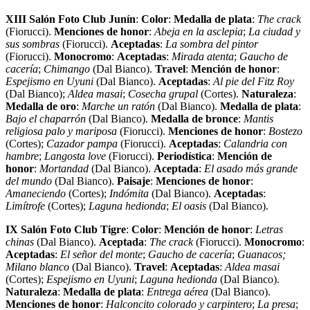
XIII Salón Foto Club Junín
:
Color
:
Medalla de plata
:
The crack
(Fiorucci).
Menciones de honor
:
Abeja en la asclepia
;
La ciudad y
sus sombras
(Fiorucci).
Aceptadas
:
La sombra del pintor
(Fiorucci).
Monocromo
:
Aceptadas
:
Mirada atenta
;
Gaucho de
cacería
;
Chimango
(Dal Bianco).
Travel
:
Mención de honor
:
Espejismo en Uyuni
(Dal Bianco).
Aceptadas
:
Al pie del Fitz Roy
(Dal Bianco);
Aldea masai
;
Cosecha grupal
(Cortes).
Naturaleza
:
Medalla de oro
:
Marche un ratón
(Dal Bianco).
Medalla de plata
:
Bajo el chaparrón
(Dal Bianco).
Medalla de bronce
:
Mantis
religiosa palo y mariposa
(Fiorucci).
Menciones de honor
:
Bostezo
(Cortes);
Cazador pampa
(Fiorucci).
Aceptadas
:
Calandria con
hambre
;
Langosta love
(Fiorucci).
Periodística
:
Mención de
honor
:
Mortandad
(Dal Bianco).
Aceptada
:
El asado más grande
del mundo
(Dal Bianco).
Paisaje
:
Menciones de honor
:
Amaneciendo
(Cortes);
Indómita
(Dal Bianco).
Aceptadas
:
Limítrofe
(Cortes);
Laguna hedionda
;
El oasis
(Dal Bianco).
IX Salón Foto Club Tigre
:
Color
:
Mención de honor
:
Letras
chinas
(Dal Bianco).
Aceptada
:
The crack
(Fiorucci).
Monocromo
:
Aceptadas
:
El señor del monte
;
Gaucho de cacería
;
Guanacos;
Milano blanco
(Dal Bianco).
Travel
:
Aceptadas
:
Aldea masai
(Cortes);
Espejismo en Uyuni
;
Laguna hedionda
(Dal Bianco).
Naturaleza
:
Medalla de plata
:
Entrega aérea
(Dal Bianco).
Menciones de honor
:
Halconcito colorado y carpintero
;
La presa
;