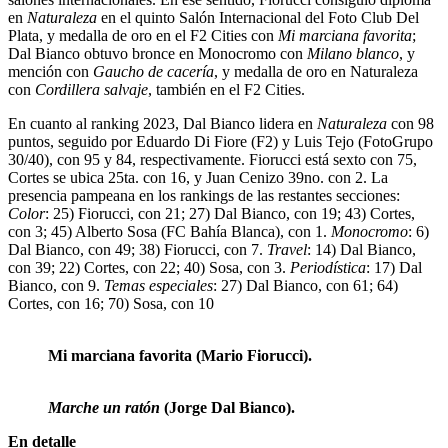
en
Naturaleza
en el quinto Salón Internacional del Foto Club Del
Plata, y medalla de oro en el F2 Cities con
Mi marciana favorita
;
Dal Bianco obtuvo bronce en Monocromo con
Milano blanco
, y
mención con
Gaucho de cacería
, y medalla de oro en Naturaleza
con
Cordillera salvaje
, también en el F2 Cities.
En cuanto al ranking 2023, Dal Bianco lidera en
Naturaleza
con 98
puntos, seguido por Eduardo Di Fiore (F2) y Luis Tejo (FotoGrupo
30/40), con 95 y 84, respectivamente. Fiorucci está sexto con 75,
Cortes se ubica 25ta. con 16, y Juan Cenizo 39no. con 2. La
presencia pampeana en los rankings de las restantes secciones:
Color
: 25) Fiorucci, con 21; 27) Dal Bianco, con 19; 43) Cortes,
con 3; 45) Alberto Sosa (FC Bahía Blanca), con 1.
Monocromo
: 6)
Dal Bianco, con 49; 38) Fiorucci, con 7.
Travel
: 14) Dal Bianco,
con 39; 22) Cortes, con 22; 40) Sosa, con 3.
Periodística
: 17) Dal
Bianco, con 9.
Temas especiales
: 27) Dal Bianco, con 61; 64)
Cortes, con 16; 70) Sosa, con 10
Mi marciana favorita (Mario Fiorucci).
Marche un ratón
(Jorge Dal Bianco).
En detalle