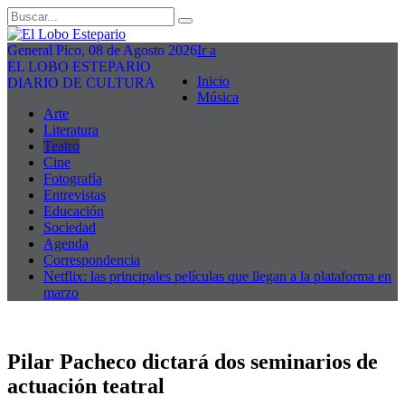
General Pico, 08 de Agosto 2026
Ir a
EL LOBO ESTEPARIO
Inicio
DIARIO DE CULTURA
Música
Arte
Literatura
Teatro
Cine
Fotografía
Entrevistas
Educación
Sociedad
Agenda
Correspondencia
Netflix: las principales películas que llegan a la plataforma en
marzo
Pilar Pacheco dictará dos seminarios de
actuación teatral