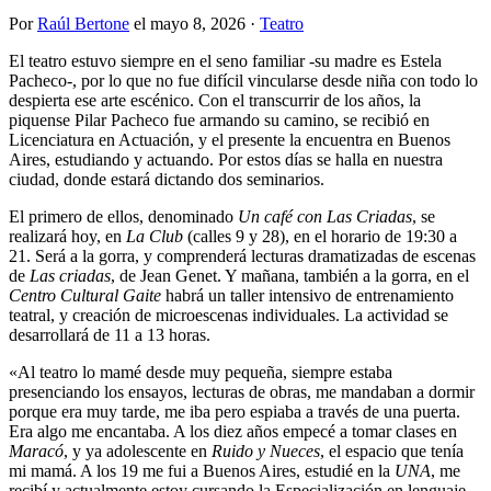
Por
Raúl Bertone
el
mayo 8, 2026
·
Teatro
El teatro estuvo siempre en el seno familiar -su madre es Estela
Pacheco-, por lo que no fue difícil vincularse desde niña con todo lo
despierta ese arte escénico. Con el transcurrir de los años, la
piquense Pilar Pacheco fue armando su camino, se recibió en
Licenciatura en Actuación, y el presente la encuentra en Buenos
Aires, estudiando y actuando. Por estos días se halla en nuestra
ciudad, donde estará dictando dos seminarios.
El primero de ellos, denominado
Un café con Las Criadas
, se
realizará hoy, en
La Club
(calles 9 y 28), en el horario de 19:30 a
21. Será a la gorra, y comprenderá lecturas dramatizadas de escenas
de
Las criadas
, de Jean Genet. Y mañana, también a la gorra, en el
Centro Cultural Gaite
habrá un taller intensivo de entrenamiento
teatral, y creación de microescenas individuales. La actividad se
desarrollará de 11 a 13 horas.
«Al teatro lo mamé desde muy pequeña, siempre estaba
presenciando los ensayos, lecturas de obras, me mandaban a dormir
porque era muy tarde, me iba pero espiaba a través de una puerta.
Era algo me encantaba. A los diez años empecé a tomar clases en
Maracó
, y ya adolescente en
Ruido y Nueces
, el espacio que tenía
mi mamá. A los 19 me fui a Buenos Aires, estudié en la
UNA
, me
recibí y actualmente estoy cursando la Especialización en lenguaje