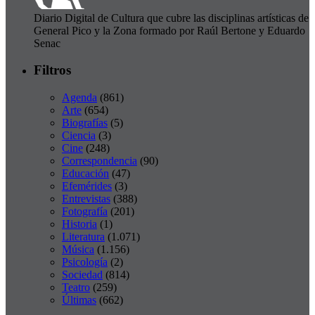
Diario Digital de Cultura que cubre las disciplinas artísticas de
General Pico y la Zona formado por Raúl Bertone y Eduardo
Senac
Filtros
Agenda
(861)
Arte
(654)
Biografías
(5)
Ciencia
(3)
Cine
(248)
Correspondencia
(90)
Educación
(47)
Efemérides
(3)
Entrevistas
(388)
Fotografía
(201)
Historia
(1)
Literatura
(1.071)
Música
(1.156)
Psicología
(2)
Sociedad
(814)
Teatro
(259)
Últimas
(662)