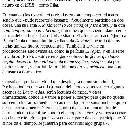
neutro en el
ISER
«, contó Pilar.
En cuanto a las experiencias vividas en este tiempo con el teatro,
señaló que «pude recorrerlo bastante. Actualmente participo en dos
obras, una se llama
A la fábrica! (o los trabajos y los días)
, y la otra
Una temporada en el laberinto,
funciones que se vienen dando en el
marco del Ciclo de Teatro Universitario. El año pasado actué junto a
Belén Debia en una obra breve llamada
El viaje
, que trata de dos
viejas amigas que se reencuentran. También intervine en
producciones audiovisuales, como la película
El rapto
, y en la serie
Envidiosa
. En Pico estuve en algunas obras, dirigí
Las quietudes
resplandecen su deseo/alguien dice que soy hermosa
, escrita por
Carlos Correa, y con Juli Martín hicimos
La ley primera
, una obra
de teatro a domicilio».
Consultada por la actividad que desplegará en nuestra ciudad,
Pacheco indicó que «en la jornada del viernes vamos a leer algunas
escenas de
Las criadas
, serán lecturas de mesa, y otras
dramatizadas, donde le vamos a poner el cuerpo para que no quede
solo en lo literario. Puede acercarse cualquier persona, incluso quien
desee leer solamente. Y en el segundo día será un encuentro de
entrenamiento teatral, se pondrá el cuerpo y la voz, y vamos a cerrar
con la creación de pequeñas escenas de parte de cada participante. Y
si nos da el tiempo, se juntarán para construir algo grupal».