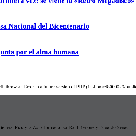
 primera vez: se viene la «Retro Megadisco»
sa Nacional del Bicentenario
regunta por el alma humana
will throw an Error in a future version of PHP) in /home/l8000029/pub
 de General Pico y la Zona formado por Raúl Bertone y Eduardo Senac