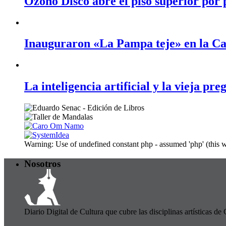
Ozono Disco abre el piso superior por
Inauguraron «La Pampa teje» en la Ca
La inteligencia artificial y la vieja p
Warning: Use of undefined constant php - assumed 'php' (this 
Nosotros
Diario Digital de Cultura que cubre las disciplinas artísticas