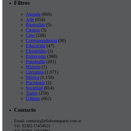
Filtros
Agenda
(860)
Arte
(654)
Biografías
(5)
Ciencia
(3)
Cine
(248)
Correspondencia
(90)
Educación
(47)
Efemérides
(3)
Entrevistas
(388)
Fotografía
(201)
Historia
(1)
Literatura
(1.071)
Música
(1.156)
Psicología
(2)
Sociedad
(814)
Teatro
(259)
Últimas
(662)
Contacto
Email: contacto@elloboestepario.com.ar
Tél: 02302-15454623
Tél: 02302-15644991