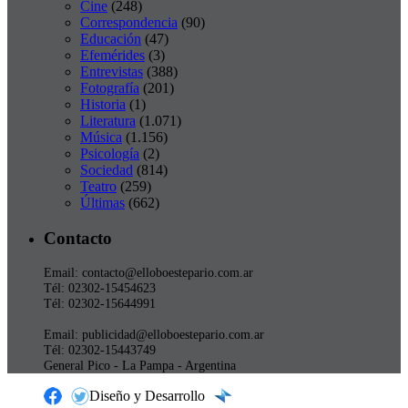
Cine
(248)
Correspondencia
(90)
Educación
(47)
Efemérides
(3)
Entrevistas
(388)
Fotografía
(201)
Historia
(1)
Literatura
(1.071)
Música
(1.156)
Psicología
(2)
Sociedad
(814)
Teatro
(259)
Últimas
(662)
Contacto
Email: contacto@elloboestepario.com.ar
Tél: 02302-15454623
Tél: 02302-15644991
Email: publicidad@elloboestepario.com.ar
Tél: 02302-15443749
General Pico - La Pampa - Argentina
Diseño y Desarrollo