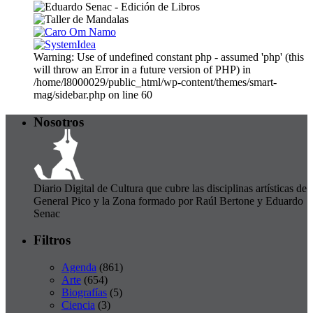
Warning: Use of undefined constant php - assumed 'php' (this
will throw an Error in a future version of PHP) in
/home/l8000029/public_html/wp-content/themes/smart-
mag/sidebar.php on line 60
Nosotros
Diario Digital de Cultura que cubre las disciplinas artísticas de
General Pico y la Zona formado por Raúl Bertone y Eduardo
Senac
Filtros
Agenda
(861)
Arte
(654)
Biografías
(5)
Ciencia
(3)