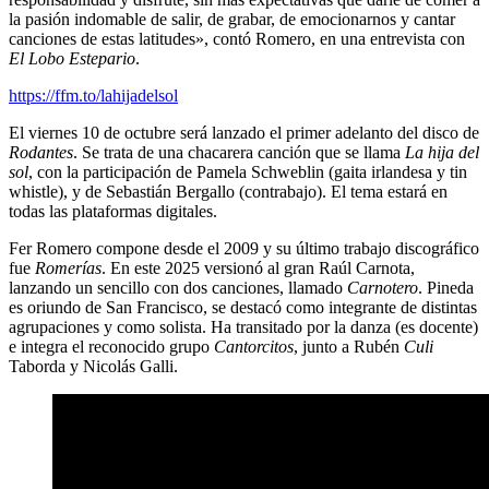
la pasión indomable de salir, de grabar, de emocionarnos y cantar
canciones de estas latitudes», contó Romero, en una entrevista con
El Lobo Estepario
.
https://ffm.to/lahijadelsol
El viernes 10 de octubre será lanzado el primer adelanto del disco de
Rodantes
. Se trata de una chacarera canción que se llama
La hija del
sol
, con la participación de Pamela Schweblin (gaita irlandesa y tin
whistle), y de Sebastián Bergallo (contrabajo). El tema estará en
todas las plataformas digitales.
Fer Romero compone desde el 2009 y su último trabajo discográfico
fue
Romerías
. En este 2025 versionó al gran Raúl Carnota,
lanzando un sencillo con dos canciones, llamado
Carnotero
. Pineda
es oriundo de San Francisco, se destacó como integrante de distintas
agrupaciones y como solista. Ha transitado por la danza (es docente)
e integra el reconocido grupo
Cantorcitos
, junto a Rubén
Culi
Taborda y Nicolás Galli.