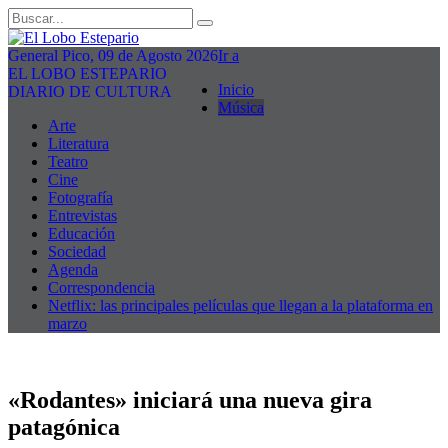
General Pico, 09 de Agosto 2026
Ir a
EL LOBO ESTEPARIO
Inicio
DIARIO DE CULTURA
Música
Arte
Literatura
Teatro
Cine
Fotografía
Entrevistas
Educación
Sociedad
Agenda
Correspondencia
Netflix: las principales películas que llegan a la plataforma en
marzo
«Rodantes» iniciará una nueva gira
patagónica