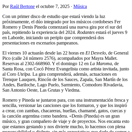
Por
Raúl Bertone
el
octubre 7, 2025
·
Música
Con un primer disco de estudio que estará viendo la luz
próximamente, el dúo integrado por los músicos cordobeses Fer
Romero y Denis Pineda comenzará una nueva gira por el sur del
país, repitiendo la experiencia del 2024.
Rodantes
estará el jueves 9
en Laborde, iniciando un periplo que comprenderá dos
presentaciones en escenarios pampeanos.
El viernes 10 actuarán desde las 22 horas en
El Desvelo
, de General
Pico (calle 24 número 2576), acompañados por Mayra Mallet.
Reservas al 2302-668960. Y el domingo 12 en
La Maroma
, de
Santa Rosa, con Cocó Pérez Evangelista como artista invitada, junto
al Coro
Utelpa
. La gira comprenderá, además, actuaciones en
Trenque Lauquen, Rincón de los Sauces, Zapala, San Martín de los
Andes, Bariloche, Lago Puelo, Sarmiento, Comodoro Rivadavia,
San Antonio Oeste, Las Grutas y Viedma.
Romero y Pineda se juntaron para, con una instrumentación fresca y
sencilla, versionar las canciones que los formaron, y que los inspiró
a crear, con zambas, chacareras, huellas, chamamé, gatos, cuecas y
la canción argentina como bandera. «Denis (Pineda) es un gran
músico, y gran compañero de viaje y de proyectos. Nos encanta esto
que estamos gestando y nos divierte mucho, lo hacemos con plena
responsabilidad y disfrute, sin más expectativas que darle de comer a