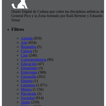
Diario Digital de Cultura que cubre las disciplinas artísticas de
General Pico y la Zona formado por Raúl Bertone y Eduardo
Senac
Filtros
Agenda
(859)
Arte
(654)
Biografías
(5)
Ciencia
(3)
Cine
(248)
Correspondencia
(90)
Educación
(47)
Efemérides
(3)
Entrevistas
(388)
Fotografía
(201)
Historia
(1)
Literatura
(1.071)
Música
(1.156)
Psicología
(2)
Sociedad
(814)
Teatro
(259)