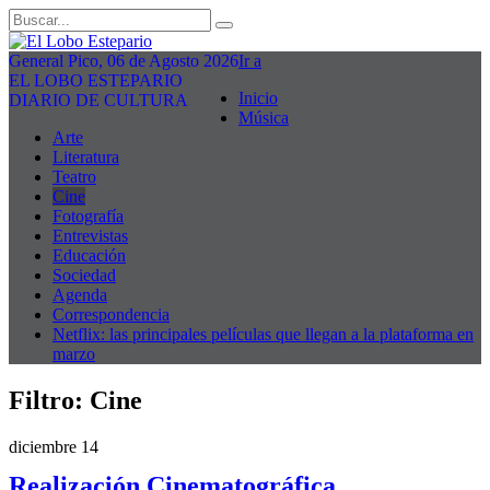
General Pico, 06 de Agosto 2026
Ir a
EL LOBO ESTEPARIO
Inicio
DIARIO DE CULTURA
Música
Arte
Literatura
Teatro
Cine
Fotografía
Entrevistas
Educación
Sociedad
Agenda
Correspondencia
Netflix: las principales películas que llegan a la plataforma en
marzo
Filtro:
Cine
diciembre 14
Realización Cinematográfica