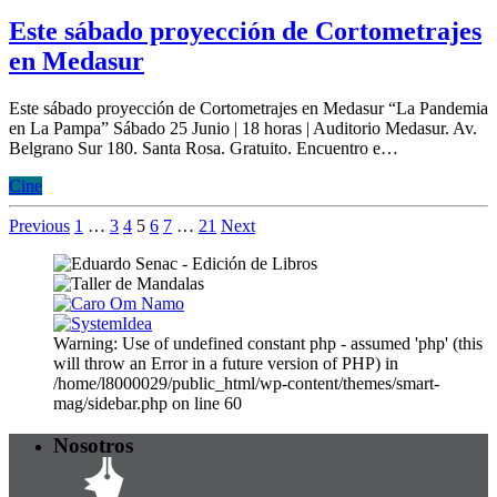
Este sábado proyección de Cortometrajes
en Medasur
​Este sábado proyección de Cortometrajes en Medasur “La Pandemia
en La Pampa” Sábado 25 Junio | 18 horas | Auditorio Medasur. Av.
Belgrano Sur 180. Santa Rosa. Gratuito. Encuentro e…
Cine
Previous
1
…
3
4
5
6
7
…
21
Next
Warning: Use of undefined constant php - assumed 'php' (this
will throw an Error in a future version of PHP) in
/home/l8000029/public_html/wp-content/themes/smart-
mag/sidebar.php on line 60
Nosotros