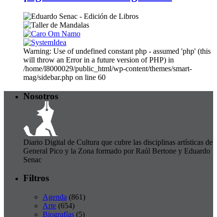
Warning: Use of undefined constant php - assumed 'php' (this
will throw an Error in a future version of PHP) in
/home/l8000029/public_html/wp-content/themes/smart-
mag/sidebar.php on line 60
Nosotros
Diario Digital de Cultura que cubre las disciplinas artísticas de
General Pico y la Zona formado por Raúl Bertone y Eduardo
Senac
Filtros
Agenda
(861)
Arte
(654)
Biografías
(5)