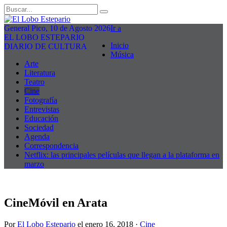
General Pico, 10 de Agosto 2026
Ir a
EL LOBO ESTEPARIO
Inicio
DIARIO DE CULTURA
Música
Arte
Literatura
Teatro
Cine
Fotografía
Entrevistas
Educación
Sociedad
Agenda
Correspondencia
Netflix: las principales películas que llegan a la plataforma en
marzo
CineMóvil en Arata
Por
El Lobo Estepario
el
enero 16, 2018
·
Cine