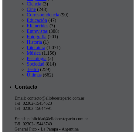
Ciencia
(3)
Cine
(248)
Correspondencia
(90)
Educación
(47)
Efemérides
(3)
Entrevistas
(388)
Fotografía
(201)
Historia
(1)
Literatura
(1.071)
Música
(1.156)
Psicología
(2)
Sociedad
(814)
Teatro
(259)
Últimas
(662)
Contacto
Email: contacto@elloboestepario.com.ar
Tél: 02302-15454623
Tél: 02302-15644991
Email: publicidad@elloboestepario.com.ar
Tél: 02302-15443749
General Pico - La Pampa - Argentina