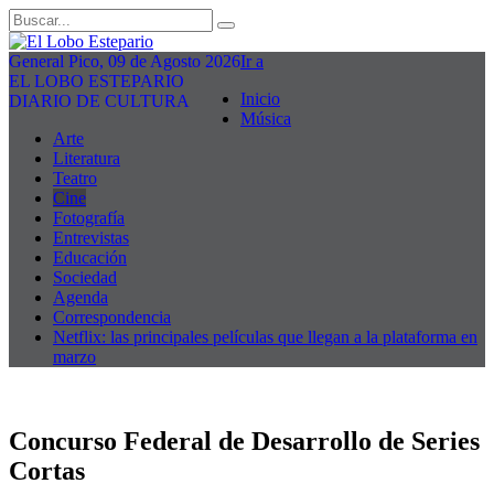
General Pico, 09 de Agosto 2026
Ir a
EL LOBO ESTEPARIO
Inicio
DIARIO DE CULTURA
Música
Arte
Literatura
Teatro
Cine
Fotografía
Entrevistas
Educación
Sociedad
Agenda
Correspondencia
Netflix: las principales películas que llegan a la plataforma en
marzo
Concurso Federal de Desarrollo de Series
Cortas