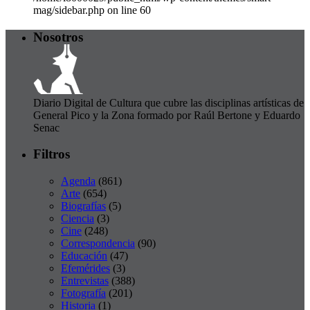
mag/sidebar.php on line 60
Nosotros
Diario Digital de Cultura que cubre las disciplinas artísticas de
General Pico y la Zona formado por Raúl Bertone y Eduardo
Senac
Filtros
Agenda
(861)
Arte
(654)
Biografías
(5)
Ciencia
(3)
Cine
(248)
Correspondencia
(90)
Educación
(47)
Efemérides
(3)
Entrevistas
(388)
Fotografía
(201)
Historia
(1)