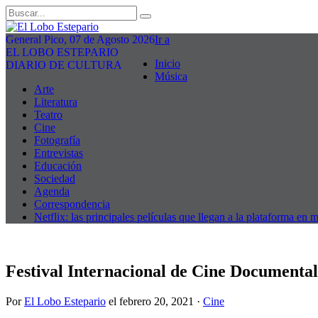
General Pico, 07 de Agosto 2026
Ir a
EL LOBO ESTEPARIO
Inicio
DIARIO DE CULTURA
Música
Arte
Literatura
Teatro
Cine
Fotografía
Entrevistas
Educación
Sociedad
Agenda
Correspondencia
Netflix: las principales películas que llegan a la plataforma en 
Festival Internacional de Cine Document
Por
El Lobo Estepario
el
febrero 20, 2021
·
Cine