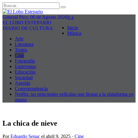
General Pico, 06 de Agosto 2026
Ir a
EL LOBO ESTEPARIO
Inicio
DIARIO DE CULTURA
Música
Arte
Literatura
Teatro
Cine
Fotografía
Entrevistas
Educación
Sociedad
Agenda
Correspondencia
Netflix: las principales películas que llegan a la plataforma en
marzo
La chica de nieve
Por
Eduardo Senac
el
abril 9, 2025
·
Cine