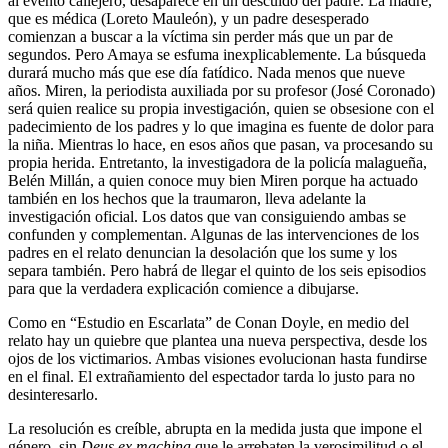
al evento callejero, desaparece en un descuido del padre. La madre,
que es médica (Loreto Mauleón), y un padre desesperado
comienzan a buscar a la víctima sin perder más que un par de
segundos. Pero Amaya se esfuma inexplicablemente. La búsqueda
durará mucho más que ese día fatídico. Nada menos que nueve
años. Miren, la periodista auxiliada por su profesor (José Coronado)
será quien realice su propia investigación, quien se obsesione con el
padecimiento de los padres y lo que imagina es fuente de dolor para
la niña. Mientras lo hace, en esos años que pasan, va procesando su
propia herida. Entretanto, la investigadora de la policía malagueña,
Belén Millán, a quien conoce muy bien Miren porque ha actuado
también en los hechos que la traumaron, lleva adelante la
investigación oficial. Los datos que van consiguiendo ambas se
confunden y complementan. Algunas de las intervenciones de los
padres en el relato denuncian la desolación que los sume y los
separa también. Pero habrá de llegar el quinto de los seis episodios
para que la verdadera explicación comience a dibujarse.
Como en “Estudio en Escarlata” de Conan Doyle, en medio del
relato hay un quiebre que plantea una nueva perspectiva, desde los
ojos de los victimarios. Ambas visiones evolucionan hasta fundirse
en el final. El extrañamiento del espectador tarda lo justo para no
desinteresarlo.
La resolución es creíble, abrupta en la medida justa que impone el
género, sin
Deus ex machina
que le arrebaten la verosimilitud o el