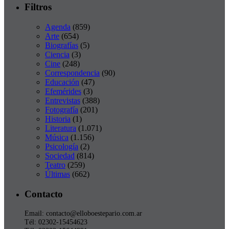
Filtros
Agenda
(859)
Arte
(654)
Biografías
(5)
Ciencia
(3)
Cine
(248)
Correspondencia
(90)
Educación
(47)
Efemérides
(3)
Entrevistas
(388)
Fotografía
(201)
Historia
(1)
Literatura
(1.071)
Música
(1.156)
Psicología
(2)
Sociedad
(814)
Teatro
(259)
Últimas
(662)
Contacto
Email: contacto@elloboestepario.com.ar
Tél: 02302-15454623