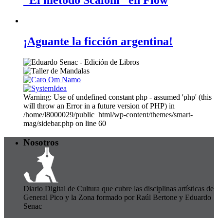
“El método Scaloni” en Flow
¡Aguante la ficción argentina!
Warning: Use of undefined constant php - assumed 'php' (this
will throw an Error in a future version of PHP) in
/home/l8000029/public_html/wp-content/themes/smart-
mag/sidebar.php on line 60
Nosotros
Diario Digital de Cultura que cubre las disciplinas artísticas de
General Pico y la Zona formado por Raúl Bertone y Eduardo
Senac