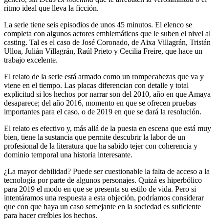
ritmo ideal que lleva la ficción.
La serie tiene seis episodios de unos 45 minutos. El elenco se
completa con algunos actores emblemáticos que le suben el nivel al
casting. Tal es el caso de José Coronado, de Aixa Villagrán, Tristán
Ulloa, Julián Villagrán, Raúl Prieto y Cecilia Freire, que hace un
trabajo excelente.
El relato de la serie está armado como un rompecabezas que va y
viene en el tiempo. Las placas diferencian con detalle y total
explicitud si los hechos por narrar son del 2010, año en que Amaya
desaparece; del año 2016, momento en que se ofrecen pruebas
importantes para el caso, o de 2019 en que se dará la resolución.
El relato es efectivo y, más allá de la puesta en escena que está muy
bien, tiene la sustancia que permite descubrir la labor de un
profesional de la literatura que ha sabido tejer con coherencia y
dominio temporal una historia interesante.
¿La mayor debilidad? Puede ser cuestionable la falta de acceso a la
tecnología por parte de algunos personajes. Quizá es hiperbólico
para 2019 el modo en que se presenta su estilo de vida. Pero si
intentáramos una respuesta a esta objeción, podríamos considerar
que con que haya un caso semejante en la sociedad es suficiente
para hacer creíbles los hechos.