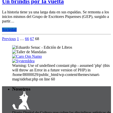
Un brindis por la vuelta
La historia tiene ya una larga data en sus espaldas. Se remonta a los
inicios mismos del Grupo de Escritores Piquenses (GEP), surgido a
partir…
Sociedad
Previous
1
…
66
67
68
Warning: Use of undefined constant php - assumed 'php' (this
will throw an Error in a future version of PHP) in
/home/l8000029/public_html/wp-content/themes/smart-
mag/sidebar.php on line 60
Nosotros
Diario Digital de Cultura que cubre las disciplinas artísticas de