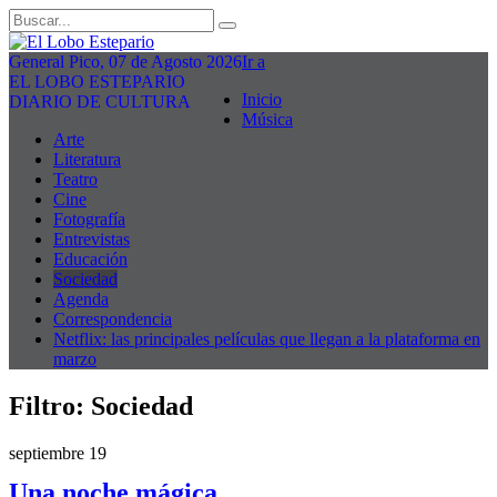
General Pico, 07 de Agosto 2026
Ir a
EL LOBO ESTEPARIO
Inicio
DIARIO DE CULTURA
Música
Arte
Literatura
Teatro
Cine
Fotografía
Entrevistas
Educación
Sociedad
Agenda
Correspondencia
Netflix: las principales películas que llegan a la plataforma en
marzo
Filtro:
Sociedad
septiembre 19
Una noche mágica