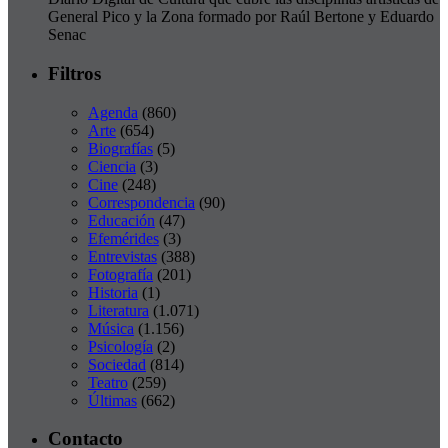
General Pico y la Zona formado por Raúl Bertone y Eduardo
Senac
Filtros
Agenda
(860)
Arte
(654)
Biografías
(5)
Ciencia
(3)
Cine
(248)
Correspondencia
(90)
Educación
(47)
Efemérides
(3)
Entrevistas
(388)
Fotografía
(201)
Historia
(1)
Literatura
(1.071)
Música
(1.156)
Psicología
(2)
Sociedad
(814)
Teatro
(259)
Últimas
(662)
Contacto